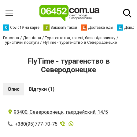
С
Сovid19 на карте
З
Заказать такси
Д
Доставка еды
Д
Довідк
Головна
Дозвілля
Турагентства, готелі, бази відпочинку
Туристичні послуги
FlyTime - турагенство в Северодонецке
FlyTime - турагенство в
Северодонецке
Опис
Відгуки (1)
93400, Северодонецк, гвардейский, 14/5
+380(95)777-70-75