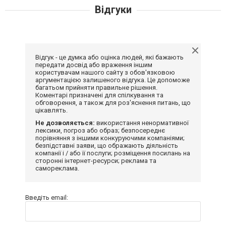
Відгуки
Відгук - це думка або оцінка людей, які бажають
передати досвід або враження іншим
користувачам нашого сайту з обов'язковою
аргументацією залишеного відгука. Це допоможе
багатьом прийняти правильне рішення.
Коментарі призначені для спілкування та
обговорення, а також для роз'яснення питань, що
цікавлять.
Не дозволяється:
використання ненормативної
лексики, погроз або образ; безпосереднє
порівняння з іншими конкуруючими компаніями;
безпідставні заяви, що ображають діяльність
компанії і / або її послуги; розміщення посилань на
сторонні інтернет-ресурси; реклама та
самореклама.
Введіть email: