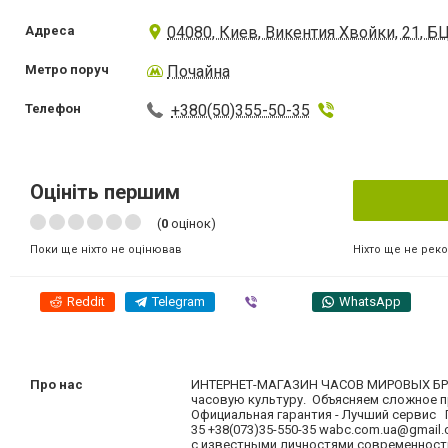
Адреса
04080, Киев, Викентия Хвойки, 21, Б
Метро поруч
Почайна
Телефон
+380(50)355-50-35
Оцініть першим
(
0
оцінок)
Ніхто ще не рек
Поки ще ніхто не оцінював
Reddit
Telegram
Viber
WhatsApp
Про нас
ИНТЕРНЕТ-МАГАЗИН ЧАСОВ МИРОВЫХ БРЕН
часовую культуру. Объясняем сложное п
Официальная гарантия - Лучший сервис Г
35 +38(073)35-550-35
wabc.com.ua@gmail
с известными личностями современности