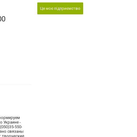
Це моє підприємство
00
формируем
о Украине -
(050)35-550-
ывно связаны
т творческие