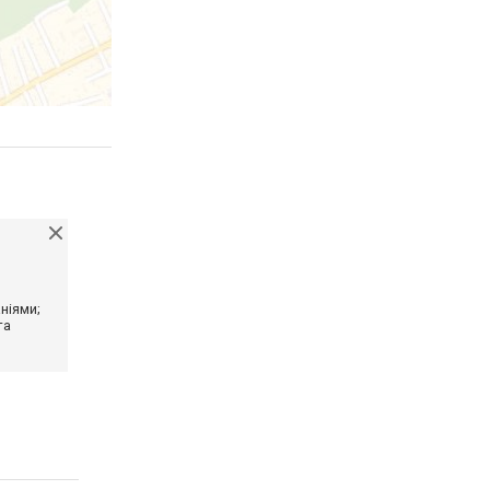
ніями;
та