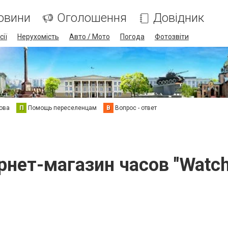
овини
Оголошення
Довідник
сії
Нерухомість
Авто / Мото
Погода
Фотозвіти
ова
П
Помощь переселенцам
В
Вопрос - ответ
рнет-магазин часов "Watc