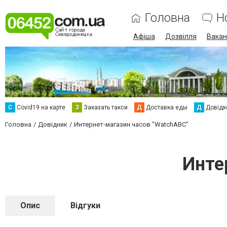
Головна
Н
Афіша
Дозвілля
Вакан
С
Сovid19 на карте
З
Заказать такси
Д
Доставка еды
Д
Довідк
Головна
Довідник
Интернет-магазин часов "WatchABC"
Инте
Опис
Відгуки