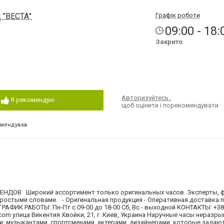
Ц "ВЕСТА"
Графік роботи
09:00 - 18:
Закрито
Авторизуйтесь
,
Я рекомендую
щоб оцінити і порекомендувати
омендував
ДОВ Широкий ассортимент только оригинальных часов. Эксперты, 
ростыми словами. - Оригинальная продукция - Оперативная доставка п
РАФИК РАБОТЫ: Пн-Пт с 09-00 до 18-00 Сб, Вс - выходной КОНТАКТЫ: +38
.com
улица Викентия Хвойки, 21, г. Киев, Украина Наручные часы неразр
: музыкантами, спортсменами, актерами, дизайнерами, которые задаю