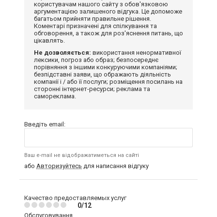
користувачам нашого сайту з обов'язковою
аргументацією залишеного відгука. Це допоможе
багатьом прийняти правильне рішення.
Коментарі призначені для спілкування та
обговорення, а також для роз'яснення питань, що
цікавлять.
Не дозволяється:
використання ненормативної
лексики, погроз або образ; безпосереднє
порівняння з іншими конкуруючими компаніями;
безпідставні заяви, що ображають діяльність
компанії і / або її послуги; розміщення посилань на
сторонні інтернет-ресурси; реклама та
самореклама.
Введіть email:
Ваш e-mail не відображатиметься на сайті
або
Авторизуйтесь
для написання відгуку
Качество предоставляемых услуг
0/12
Обслуговування