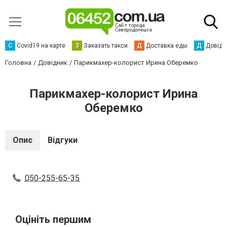
С
Сovid19 на карте
З
Заказать такси
Д
Доставка еды
Д
Довідк
Головна
Довідник
Парикмахер-колорист Ирина Оберемко
Парикмахер-колорист Ирина
Оберемко
Опис
Відгуки
050-255-65-35
Оцініть першим