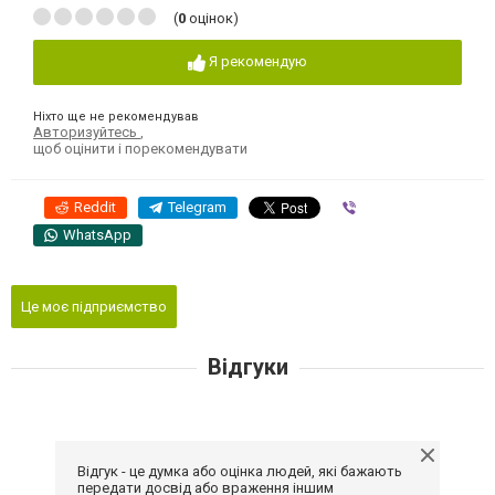
(
0
оцінок)
Я рекомендую
Ніхто ще не рекомендував
Авторизуйтесь
,
щоб оцінити і порекомендувати
Reddit
Telegram
Viber
WhatsApp
Це моє підприємство
Відгуки
Відгук - це думка або оцінка людей, які бажають
передати досвід або враження іншим