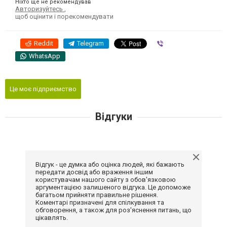
Ніхто ще не рекомендував
Авторизуйтесь
,
щоб оцінити і порекомендувати
Reddit
Telegram
Viber
WhatsApp
Це моє підприємство
Відгуки
Відгук - це думка або оцінка людей, які бажають
передати досвід або враження іншим
користувачам нашого сайту з обов'язковою
аргументацією залишеного відгука. Це допоможе
багатьом прийняти правильне рішення.
Коментарі призначені для спілкування та
обговорення, а також для роз'яснення питань, що
цікавлять.