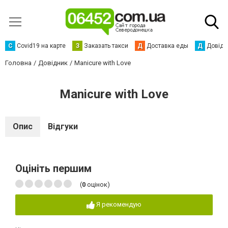
С
Сovid19 на карте
З
Заказать такси
Д
Доставка еды
Д
Довідк
Головна
Довідник
Manicure with Love
Manicure with Love
Опис
Відгуки
Оцініть першим
(
0
оцінок)
Я рекомендую