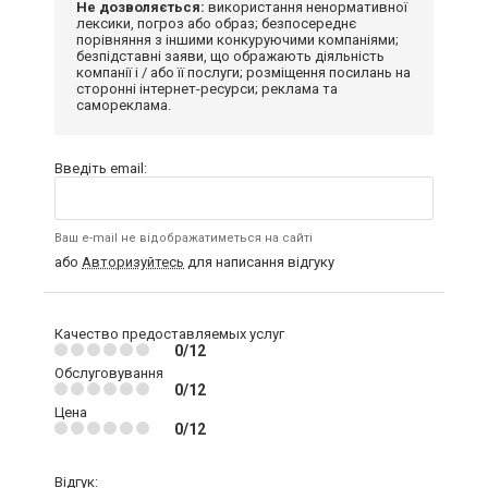
Не дозволяється:
використання ненормативної
лексики, погроз або образ; безпосереднє
порівняння з іншими конкуруючими компаніями;
безпідставні заяви, що ображають діяльність
компанії і / або її послуги; розміщення посилань на
сторонні інтернет-ресурси; реклама та
самореклама.
Введіть email:
Ваш e-mail не відображатиметься на сайті
або
Авторизуйтесь
для написання відгуку
Качество предоставляемых услуг
0/12
Обслуговування
0/12
Цена
0/12
Відгук: