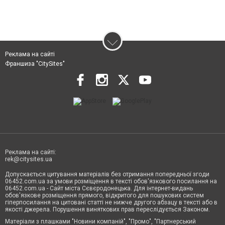
Реклама на сайті
Франшиза "CitySites"
Реклама на сайті:
rek@citysites.ua
Допускається цитування матеріалів без отримання попередньої згоди
06452.com.ua за умови розміщення в тексті обов'язкового посилання на
06452.com.ua - Сайт міста Сєвєродонецька. Для інтернет-видань
обов'язкове розміщення прямого, відкритого для пошукових систем
гіперпосилання на цитовані статті не нижче другого абзацу в тексті або в
якості джерела. Порушення виняткових прав переслідується Законом.
Матеріали з плашками "Новини компаній", "Промо", "Партнерський