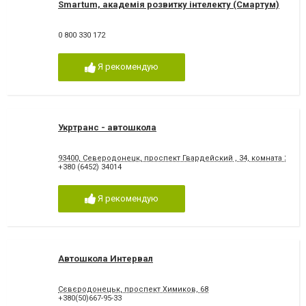
Smartum, академія розвитку інтелекту (Смартум)
0 800 330 172
Я рекомендую
Укртранс - автошкола
93400, Северодонецк, проспект Гвардейский , 34, комната 207
+380 (6452) 34014
Я рекомендую
Автошкола Интервал
Сєвєродонецьк, проспект Химиков, 68
+380(50)667-95-33