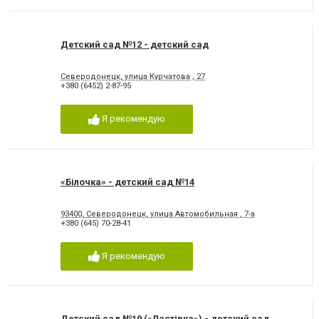
Детский сад №12 - детский сад
Северодонецк, улица Курчатова , 27
+380 (6452) 2-87-95
Я рекомендую
«Білочка» - детский сад №14
93400, Северодонецк, улица Автомобильная , 7-а
+380 (645) 70-28-41
Я рекомендую
Детский сад №19 («Ластівка») - детский сад