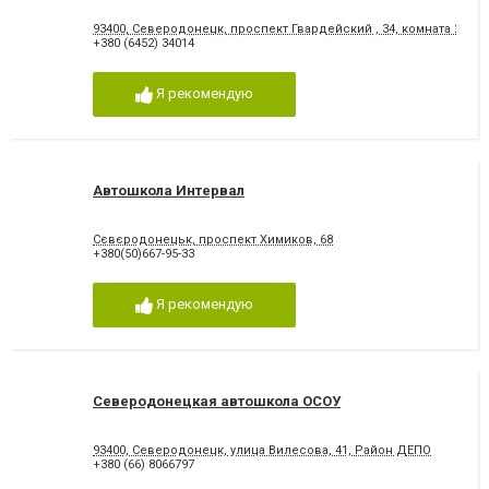
93400, Северодонецк, проспект Гвардейский , 34, комната 207
+380 (6452) 34014
Я рекомендую
Автошкола Интервал
Сєвєродонецьк, проспект Химиков, 68
+380(50)667-95-33
Я рекомендую
Северодонецкая автошкола ОСОУ
93400, Северодонецк, улица Вилесова, 41, Район ДЕПО
+380 (66) 8066797