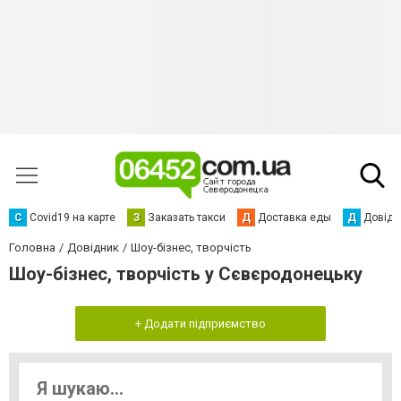
С
Сovid19 на карте
З
Заказать такси
Д
Доставка еды
Д
Довідк
Головна
Довідник
Шоу-бізнес, творчість
Шоу-бізнес, творчість у Сєвєродонецьку
+ Додати підприємство