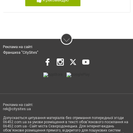
Я рекомендую
Реклама на сайті
Франшиза "CitySites"
Реклама на сайті:
rek@citysites.ua
Допускається цитування матеріалів без отримання попередньої згоди
06452.com.ua за умови розміщення в тексті обов'язкового посилання на
06452.com.ua - Сайт міста Сєвєродонецька. Для інтернет-видань
обов'язкове розміщення прямого, відкритого для пошукових систем