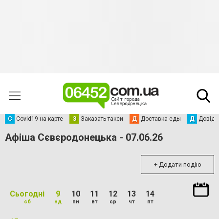
С
Сovid19 на карте
З
Заказать такси
Д
Доставка еды
Д
Довідк
Афіша Сєвєродонецька - 07.06.26
+ Додати подію
Сьогодні
9
10
11
12
13
14
сб
нд
пн
вт
ср
чт
пт