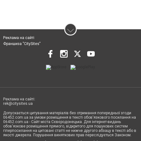
Реклама на сайті
Франшиза "CitySites"
Реклама на сайті:
rek@citysites.ua
Допускається цитування матеріалів без отримання попередньої згоди
06452.com.ua за умови розміщення в тексті обов'язкового посилання на
06452.com.ua - Сайт міста Сєвєродонецька. Для інтернет-видань
обов'язкове розміщення прямого, відкритого для пошукових систем
гіперпосилання на цитовані статті не нижче другого абзацу в тексті або в
якості джерела. Порушення виняткових прав переслідується Законом.