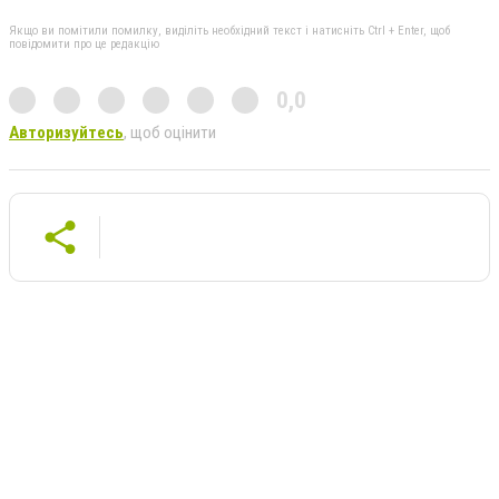
Якщо ви помітили помилку, виділіть необхідний текст і натисніть Ctrl + Enter, щоб
повідомити про це редакцію
0,0
Авторизуйтесь
, щоб оцінити