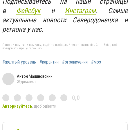
Подписывайтесь на наши страницы
в
Фейсбук
и
Инстаграм
. Самые
актуальные новости Северодонецка и
региона у нас.
Якщо ви помітили помилку, виділіть необхідний текст і натисніть Ctrl + Enter, щоб
повідомити про це редакцію
#желтый уровень
#карантин
#ограничения
#моз
Антон Малиновский
Журналист
0,0
Авторизуйтесь
, щоб оцінити