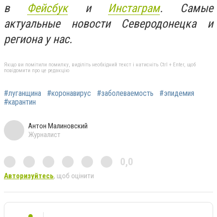
в
Фейсбук
и
Инстаграм
. Самые
актуальные новости Северодонецка и
региона у нас.
Якщо ви помітили помилку, виділіть необхідний текст і натисніть Ctrl + Enter, щоб
повідомити про це редакцію
#луганщина
#коронавирус
#заболеваемость
#эпидемия
#карантин
Антон Малиновский
Журналист
0,0
Авторизуйтесь
, щоб оцінити