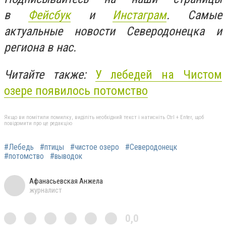
в
Фейсбук
и
Инстаграм
. Самые
актуальные новости Северодонецка и
региона в нас.
Читайте также:
У лебедей на Чистом
озере появилось потомство
Якщо ви помітили помилку, виділіть необхідний текст і натисніть Ctrl + Enter, щоб
повідомити про це редакцію
#Лебедь
#птицы
#чистое озеро
#Северодонецк
#потомство
#выводок
Афанасьевская Анжела
журналист
0,0