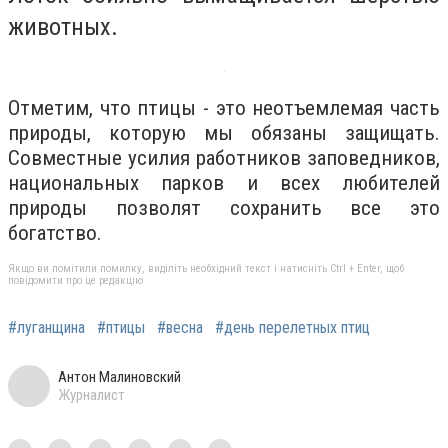
животных.
Отметим, что птицы - это неотъемлемая часть
природы, которую мы обязаны защищать.
Совместные усилия работников заповедников,
национальных парков и всех любителей
природы позволят сохранить все это
богатство.
Якщо ви помітили помилку, виділіть необхідний текст і натисніть Ctrl + Enter, щоб
повідомити про це редакцію
#луганщина
#птицы
#весна
#день перелетных птиц
Антон Малиновский
Журналист