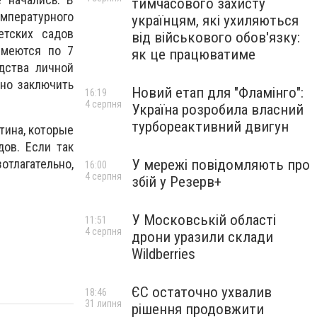
тимчасового захисту
мпературного
українцям, які ухиляються
етских садов
від військового обов'язку:
имеются по 7
як це працюватиме
дства личной
жно заключить
Новий етап для "Фламінго":
16:19
4 серпня
Україна розробила власний
турбореактивний двигун
тина, которые
ов. Если так
У мережі повідомляють про
отлагательно,
16:00
4 серпня
збій у Резерв+
У Московській області
11:51
4 серпня
дрони уразили склади
Wildberries
ЄС остаточно ухвалив
18:46
31 липня
рішення продовжити