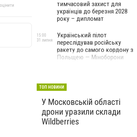
тимчасовий захист для
 оцінити
українців до березня 2028
року – дипломат
Український пілот
15:00
31 липня
переслідував російську
ракету до самого кордону з
Польщею — Міноборони
ТОП НОВИНИ
У Московській області
дрони уразили склади
Wildberries