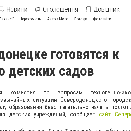
Новини
Оголошення
Довідник
Вакансії
Нерухомість
Авто / Мото
Погода
Фотозвіти
донецке готовятся к
 детских садов
я комиссия по вопросам техногенно-экол
езвычайных ситуаций Северодонецкого городск
лу образования безотлагательно начать подго
ию детских учреждений, сообщает
сайт Север
отдела образования Лилии Талдоновой, эти работы уже