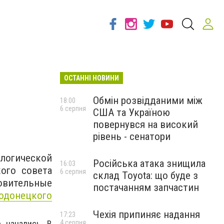
ОСТАННІ НОВИНИ
Обмін розвідданими між
18:00
6 серпня
США та Україною
повернувся на високий
рівень - сенатори
огической
Російська атака знищила
16:03
ого совета
6 серпня
склад Toyota: що буде з
товительные
постачанням запчастин
одонецкого
Чехія припиняє надання
17:23
 начались. В
4 серпня