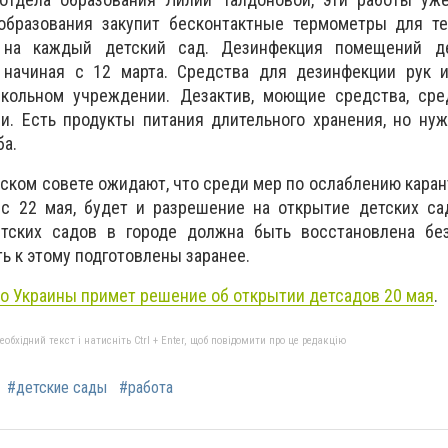
бразования закупит бесконтактные термометры для те
 на каждый детский сад. Дезинфекция помещений д
 начиная с 12 марта. Средства для дезинфекции рук 
кольном учреждении. Дезактив, моющие средства, сре
и. Есть продукты питания длительного хранения, но ну
ба.
ском совете ожидают, что среди мер по ослаблению каран
 22 мая, будет и разрешение на открытие детских сад
тских садов в городе должна быть восстановлена ​​без
 к этому подготовлены заранее.
о Украины примет решение об открытии детсадов 20 мая
.
бхідний текст і натисніть Ctrl + Enter, щоб повідомити про це редакцію
#детские сады
#работа