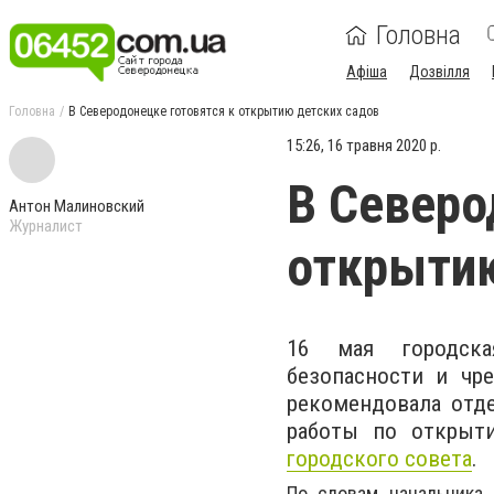
Головна
Афіша
Дозвілля
Головна
В Северодонецке готовятся к открытию детских садов
15:26, 16 травня 2020 р.
В Северо
Антон Малиновский
Журналист
открытию
16 мая городска
безопасности и чр
рекомендовала отде
работы по открыт
городского совета
.
По словам начальника 