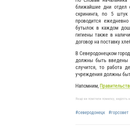
ближайшие дни отдел о
скрининга, по 5 штук
проводится ежедневно
бутылок в каждом дош
гигиены также в наличи
договор на поставку хле
В Северодонецком город
должны быть введены с
случится, то работа де
учреждения должны быть
Напомним,
Правительств
Якщо ви помітили помилку, виділіть нео
#северодонецк
#горсовет