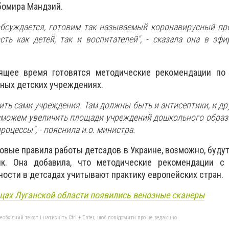
бомира Мандзий.
обсуждается, готовим так называемый коронавирусный пр
сть как детей, так и воспитателей", - сказала она в эфи
оящее время готовятся методические рекомендации по
ных детских учреждениях.
ть сами учреждения. Там должны быть и антисептики, и дру
сможем увеличить площади учреждений дошкольного образ
оцессы", - пояснила и.о. министра.
овые правила работы детсадов в Украине, возможно, будут
к. Она добавила, что методические рекомендации с
ности в детсадах учитывают практику европейских стран.
цах Луганской области появились венозные сканеры
бхідний текст і натисніть Ctrl + Enter, щоб повідомити про це редакцію