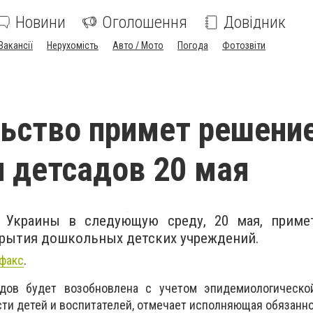
Новини
Оголошення
Довідник
Вакансії
Нерухомість
Авто / Мото
Погода
Фотозвіти
ьство примет решение
 детсадов 20 мая
 Украины в следующую среду, 20 мая, приме
крытия дошкольных детских учреждений.
факс
.
адов будет возобновлена с учетом эпидемиологическо
ти детей и воспитателей, отмечает исполняющая обязанн