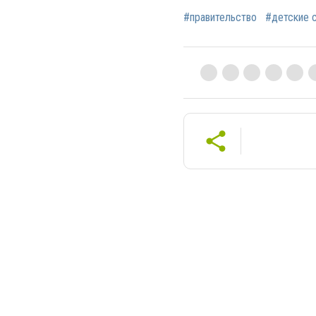
#правительство
#детские 