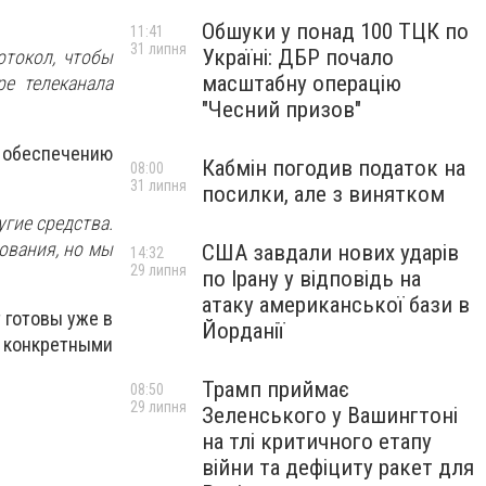
Обшуки у понад 100 ТЦК по
11:41
31 липня
Україні: ДБР почало
отокол, чтобы
масштабну операцію
ре телеканала
"Чесний призов"
 обеспечению
Кабмін погодив податок на
08:00
31 липня
посилки, але з винятком
гие средства.
ования, но мы
США завдали нових ударів
14:32
29 липня
по Ірану у відповідь на
атаку американської бази в
 готовы уже в
Йорданії
 конкретными
Трамп приймає
08:50
29 липня
Зеленського у Вашингтоні
на тлі критичного етапу
війни та дефіциту ракет для