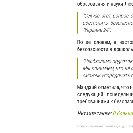
образования и науки Лю
"Сейчас этот вопрос 
обеспечить безопасно
"Украина 24".
По ее словам, в наст
безопасности в дошколь
"Необходимо подготови
Мы понимаем, что не 
сможем упорядочить пр
Мандзий отметила, что н
следующий понедельни
требованиями к безопас
Читайте также:
В больни
Якщо ви помітили помилку, виділіть нео