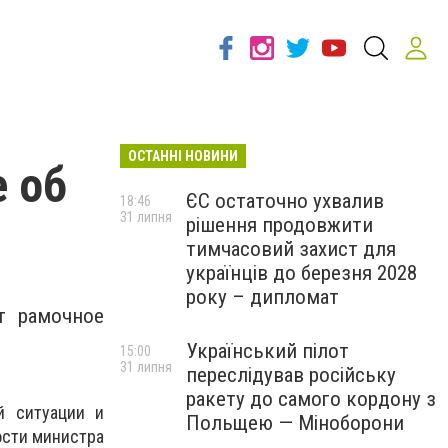
ОСТАННІ НОВИНИ
 об
ЄС остаточно ухвалив
18:46
31 липня
рішення продовжити
тимчасовий захист для
українців до березня 2028
року – дипломат
т рамочное
Український пілот
15:00
31 липня
переслідував російську
ракету до самого кордону з
й ситуации и
Польщею — Міноборони
ости министра