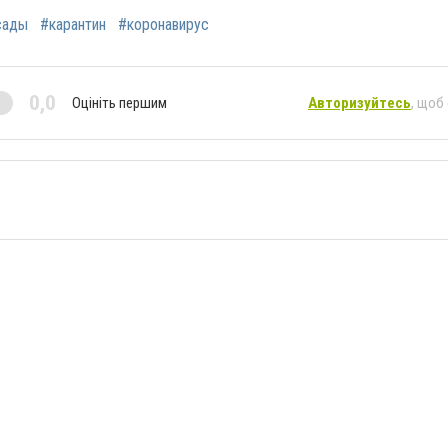
сады
#карантин
#коронавирус
0,0
Оцініть першим
Авторизуйтесь
, щоб