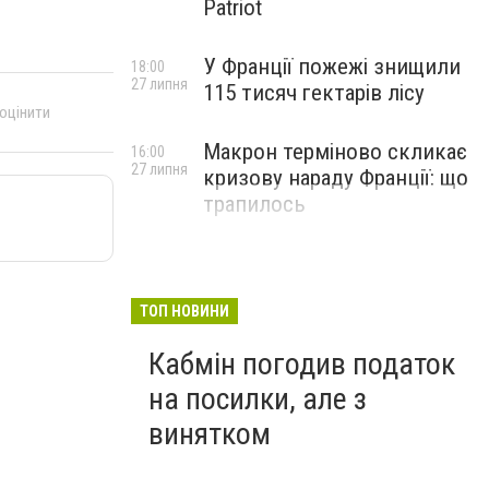
Patriot
У Франції пожежі знищили
18:00
27 липня
115 тисяч гектарів лісу
 оцінити
Макрон терміново скликає
16:00
27 липня
кризову нараду Франції: що
трапилось
ТОП НОВИНИ
Кабмін погодив податок
на посилки, але з
винятком