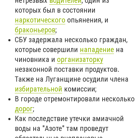
нетрезвых
водителей
, один из
которых был в состоянии
наркотического
опьянения, и
браконьеров
;
СБУ задержала несколько граждан,
которые совершили
нападение
на
чиновника и
организаторку
незаконной поставки продуктов.
Также на Луганщине осудили члена
избирательной
комиссии;
В городе отремонтировали несколько
дорог
;
Как последствие утечки амиачной
воды на "Азоте" там проведут