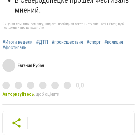
В Северодонецке прошел Фестиваль
мнений.
Якщо ви помітили помилку, виділіть необхідний текст і натисніть Ctrl + Enter, щоб
повідомити про це редакцію
#Итоги недели
#ДТП
#происшествия
#спорт
#полиция
#фестиваль
Евгения Рубан
0,0
Авторизуйтесь
, щоб оцінити