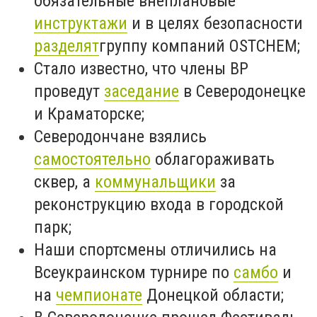
обязательные внеплановые
инструктажи
и в целях безопасности
разделят
группу компаний OSTCHEM;
Стало известно, что члены ВР
проведут
заседание
в Северодонецке
и Краматорске;
Северодончане взялись
самостоятельно
облагораживать
сквер, а
коммунальщики
за
реконструкцию входа в городской
парк;
Наши спортсмены отличились на
Всеукраинском турнире по
самбо
и
на
чемпионате
Донецкой области;