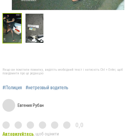
Якщо ви помітили помилку, виділіть необхідний текст і натисніть Ctrl + Enter, щоб
повідомити про це редакцію
#Полиция
#нетрезвый водитель
Евгения Рубан
0,0
Авторизуйтесь
, щоб оцінити