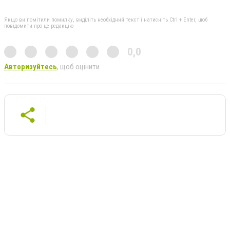
Якщо ви помітили помилку, виділіть необхідний текст і натисніть Ctrl + Enter, щоб
повідомити про це редакцію
0,0
Авторизуйтесь
, щоб оцінити