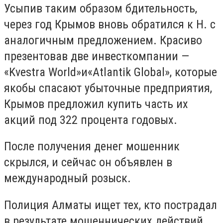
Усыпив таким образом бдительность,
через год Крымов вновь обратился к Н. с
аналогичным предложением. Красиво
презентовав две инвесткомпании —
«Kvestra World»и«Atlantik Global», которые
якобы спасают убыточные предприятия,
Крымов предложил купить часть их
акций под 322 процента годовых.
После получения денег мошенник
скрылся, и сейчас он объявлен в
международный розыск.
Полиция Алматы ищет тех, кто пострадал
в результате мошеннических действий