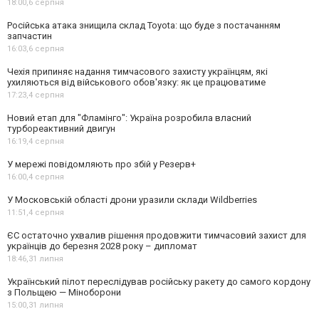
18:00,
6 серпня
Російська атака знищила склад Toyota: що буде з постачанням
запчастин
16:03,
6 серпня
Чехія припиняє надання тимчасового захисту українцям, які
ухиляються від військового обов'язку: як це працюватиме
17:23,
4 серпня
Новий етап для "Фламінго": Україна розробила власний
турбореактивний двигун
16:19,
4 серпня
У мережі повідомляють про збій у Резерв+
16:00,
4 серпня
У Московській області дрони уразили склади Wildberries
11:51,
4 серпня
ЄС остаточно ухвалив рішення продовжити тимчасовий захист для
українців до березня 2028 року – дипломат
18:46,
31 липня
Український пілот переслідував російську ракету до самого кордону
з Польщею — Міноборони
15:00,
31 липня