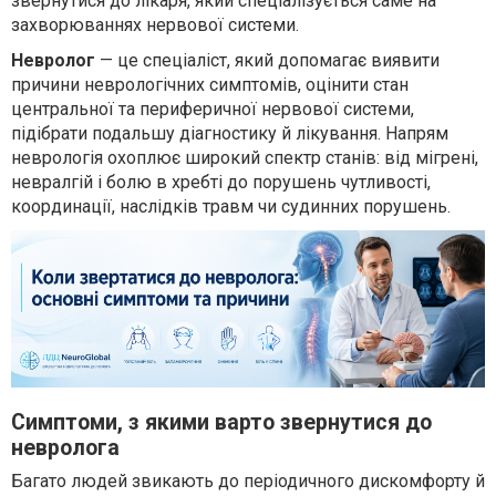
звернутися до лікаря, який спеціалізується саме на
захворюваннях нервової системи.
Невролог
— це спеціаліст, який допомагає виявити
причини неврологічних симптомів, оцінити стан
центральної та периферичної нервової системи,
підібрати подальшу діагностику й лікування. Напрям
неврологія охоплює широкий спектр станів: від мігрені,
невралгій і болю в хребті до порушень чутливості,
координації, наслідків травм чи судинних порушень.
Симптоми, з якими варто звернутися до
невролога
Багато людей звикають до періодичного дискомфорту й