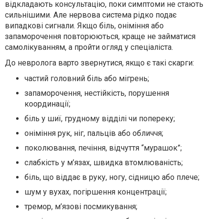
відкладають консультацію, поки симптоми не стають
сильнішими. Але нервова система рідко подає
випадкові сигнали. Якщо біль, оніміння або
запаморочення повторюються, краще не займатися
самолікуванням, а пройти огляд у спеціаліста.
До невролога варто звернутися, якщо є такі скарги:
частий головний біль або мігрень;
запаморочення, нестійкість, порушення
координації;
біль у шиї, грудному відділі чи попереку;
оніміння рук, ніг, пальців або обличчя;
поколювання, печіння, відчуття “мурашок”;
слабкість у м’язах, швидка втомлюваність;
біль, що віддає в руку, ногу, сідницю або плече;
шум у вухах, погіршення концентрації;
тремор, м’язові посмикування;