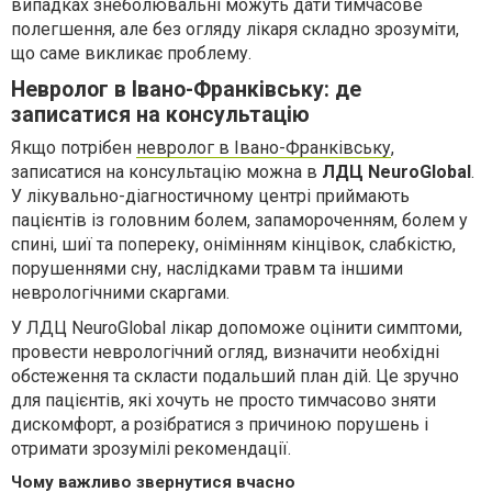
випадках знеболювальні можуть дати тимчасове
полегшення, але без огляду лікаря складно зрозуміти,
що саме викликає проблему.
Невролог в Івано-Франківську: де
записатися на консультацію
Якщо потрібен
невролог в Івано-Франківську
,
записатися на консультацію можна в
ЛДЦ NeuroGlobal
.
У лікувально-діагностичному центрі приймають
пацієнтів із головним болем, запамороченням, болем у
спині, шиї та попереку, онімінням кінцівок, слабкістю,
порушеннями сну, наслідками травм та іншими
неврологічними скаргами.
У ЛДЦ NeuroGlobal лікар допоможе оцінити симптоми,
провести неврологічний огляд, визначити необхідні
обстеження та скласти подальший план дій. Це зручно
для пацієнтів, які хочуть не просто тимчасово зняти
дискомфорт, а розібратися з причиною порушень і
отримати зрозумілі рекомендації.
Чому важливо звернутися вчасно