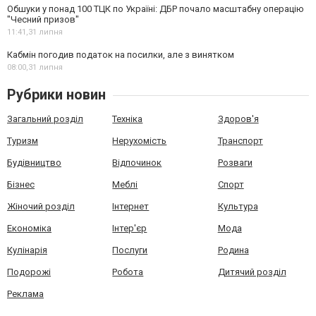
Обшуки у понад 100 ТЦК по Україні: ДБР почало масштабну операцію
"Чесний призов"
11:41,
31 липня
Кабмін погодив податок на посилки, але з винятком
08:00,
31 липня
Рубрики новин
Загальний розділ
Техніка
Здоров'я
Туризм
Нерухомість
Транспорт
Будівництво
Відпочинок
Розваги
Бізнес
Меблі
Спорт
Жіночий розділ
Інтернет
Культура
Економіка
Інтер'єр
Мода
Кулінарія
Послуги
Родина
Подорожі
Робота
Дитячий розділ
Реклама