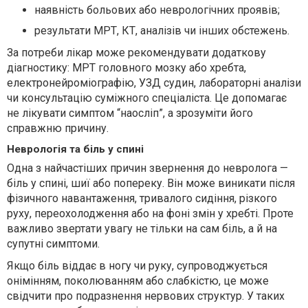
наявність больових або неврологічних проявів;
результати МРТ, КТ, аналізів чи інших обстежень.
За потреби лікар може рекомендувати додаткову
діагностику: МРТ головного мозку або хребта,
електронейроміографію, УЗД судин, лабораторні аналізи
чи консультацію суміжного спеціаліста. Це допомагає
не лікувати симптом “наосліп”, а зрозуміти його
справжню причину.
Неврологія та біль у спині
Одна з найчастіших причин звернення до невролога —
біль у спині, шиї або попереку. Він може виникати після
фізичного навантаження, тривалого сидіння, різкого
руху, переохолодження або на фоні змін у хребті. Проте
важливо звертати увагу не тільки на сам біль, а й на
супутні симптоми.
Якщо біль віддає в ногу чи руку, супроводжується
онімінням, поколюванням або слабкістю, це може
свідчити про подразнення нервових структур. У таких