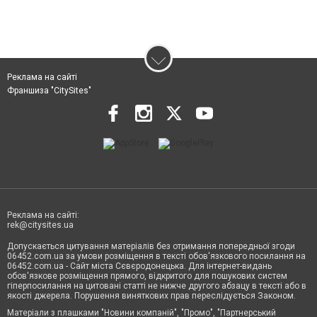
Реклама на сайті
Франшиза "CitySites"
Реклама на сайті:
rek@citysites.ua
Допускається цитування матеріалів без отримання попередньої згоди
06452.com.ua за умови розміщення в тексті обов'язкового посилання на
06452.com.ua - Сайт міста Сєвєродонецька. Для інтернет-видань
обов'язкове розміщення прямого, відкритого для пошукових систем
гіперпосилання на цитовані статті не нижче другого абзацу в тексті або в
якості джерела. Порушення виняткових прав переслідується Законом.
Матеріали з плашками "Новини компаній", "Промо", "Партнерський