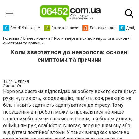
С
Сovid19 на карте
З
Заказать такси
Д
Доставка еды
Д
Довідк
Головна
Бізнес новини
Коли звертатися до невролога: основні
симптоми та причини
Коли звертатися до невролога: основні
симптоми та причини
17:44,
2 липня
Здоров'я
Нервова система відповідає за роботу всього організму:
рухи, чутливість, координацію, пам’ять, сон, реакцію на
біль і навіть здатність адаптуватися до стресу. Тому
порушення в її роботі можуть проявлятися не лише
головним болем чи запамороченням, а й болем у спині,
онімінням рук, слабкістю в ногах, порушенням сну або
відчуттям постійної втоми. У таких випадках важливо