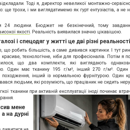
ідкладали. Тоді я, директор невеликої монтажно-сервісно
о: ще трохи, і ми виглядатимемо як гурт ентузіастів, а не
ти 24 людини. Бюджет не безкінечний, тому завданн
високої якості
. Реальність виявилася значно цікавішою.
алозі і спецодяг у житті це дві різні реальност
е, що робить більшість, а саме дивився картинки. І тут р
красиве, технологічне, ніби для професіоналів. Потім я п
явилося, що два комплекти, які виглядають однаков
ьно. Один має тканину 195 г/м², інший 270 г/м². Один
 походження, інший із нормальною фурнітурою. Один к
вався людьми, які розуміють, що працівник не сидить нер
гкої тканини при активній експлуатації іноді починає втр
рання.
усив мене
 а на дурні
в дивитися на