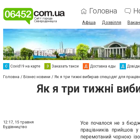
Головна
Н
Афіша
Дозвілля
Вакан
С
Сovid19 на карте
З
Заказать такси
Д
Доставка еды
Д
Довідк
Головна
Бізнес новини
Як я три тижні вибирав спецодяг для праців
Як я три тижні виб
12:17,
15 травня
Усе почалося не з бюдже
Будівництво
працівників прийшов 
перемотаний чорною ізо