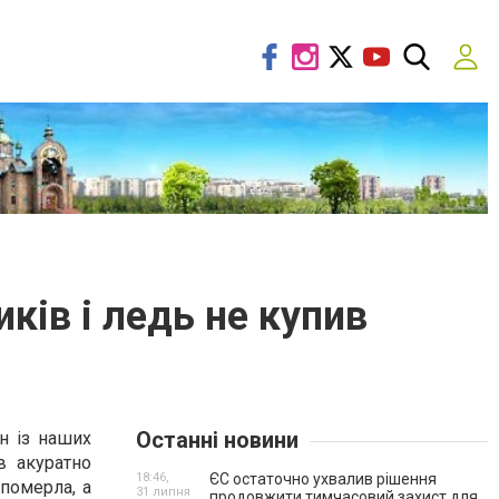
ків і ледь не купив
Останні новини
ин із наших
в акуратно
18:46,
ЄС остаточно ухвалив рішення
померла, а
31 липня
продовжити тимчасовий захист для