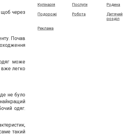
Кулінарія
Послуги
Родина
 щоб через
Подорожі
Робота
Дитячий
розділ
Реклама
енту. Почав
 походження
 одяг може
е вже легко
 де не було
і найкращий
очий одяг.
ктеристик,
саме такий