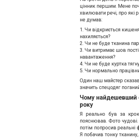
цінник першим. Мене по
хвилювати речі, про які р
не думав:
1. Чи відкриється кишен
нахиляється?
2. Чи не буде тканина пар
3. Чи витримає шов пост
навантаження?
4. Чи не буде куртка тягн
5. Чи нормально працівн
Один наш майстер сказав 
значить спецодяг поганий
Чому найдешевший 
року
Я реально був за крок
пояснював. Фото чудові.
потім попросив реальні ф
Я побачив тонку тканину, 