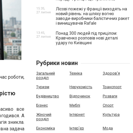
15:35,
Лісові пожежі у Франції виходять на
27 липня
новий рівень: на шляху вогню
заводи-виробники балістичних ракет
і винищувачів Rafale
13:45,
Понад 300 людей під прицілом:
27 липня
Кравченко розповів нові деталі
удару по Київщині
Рубрики новин
Загальний
Техніка
Здоров'я
час роботи,
розділ
Туризм
Нерухомість
Транспорт
рістю
Будівництво
Відпочинок
Розваги
Бізнес
Меблі
Спорт
расиво все
Жіночий
Інтернет
Культура
огодився. А
розділ
гія зникла.
овна задача
Економіка
Інтер'єр
Мода