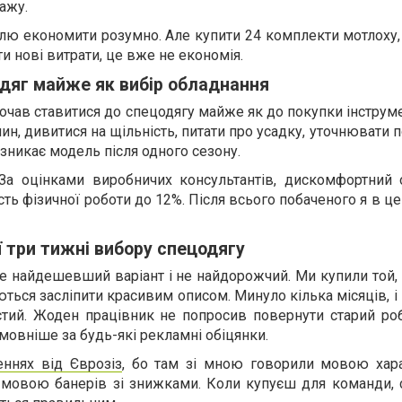
ажу.
лю економити розумно. Але купити 24 комплекти мотлоху,
и нові витрати, це вже не економія.
одяг майже як вибір обладнання
почав ставитися до спецодягу майже як до покупки інструм
ин, дивитися на щільність, питати про усадку, уточнювати
 зникає модель після одного сезону.
 За оцінками виробничих консультантів, дискомфортний
ть фізичної роботи до 12%. Після всього побаченого я в ц
ї три тижні вибору спецодягу
не найдешевший варіант і не найдорожчий. Ми купили той,
ються засліпити красивим описом. Минуло кілька місяців, 
тий. Жоден працівник не попросив повернути старий роб
мовніше за будь-які рекламні обіцянки.
еннях від Єврозіз
, бо там зі мною говорили мовою хара
е мовою банерів зі знижками. Коли купуєш для команди, 