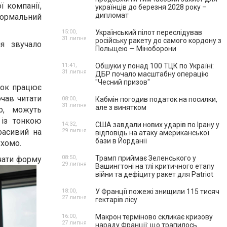
ї компанії,
українців до березня 2028 року –
дипломат
 нормальний
15:00,
Український пілот переслідував
31 липня
російську ракету до самого кордону з
я звучало
Польщею — Міноборони
11:41,
Обшуки у понад 100 ТЦК по Україні:
і
31 липня
ДБР почало масштабну операцію
"Чесний призов"
инок працює
очав читати
08:00,
Кабмін погодив податок на посилки,
31 липня
але з винятком
о, можуть
 із тонкою
14:32,
США завдали нових ударів по Ірану у
расивий на
29 липня
відповідь на атаку американської
бази в Йорданії
ухомо.
08:50,
Трамп приймає Зеленського у
ачати форму
29 липня
Вашингтоні на тлі критичного етапу
війни та дефіциту ракет для Patriot
18:00,
У Франції пожежі знищили 115 тисяч
27 липня
гектарів лісу
16:00,
Макрон терміново скликає кризову
27 липня
нараду Франції: що трапилось