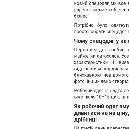
новий спецодяг ми все в
нарешті сказав собі чесн
бізнес.
Потрібно було одягну
просто:
обрати спецодяг 
Чому спецодяг у кат
Перші два дні я робив т
майже як автосалон. Усе 
характеристики. І ви
відрізнятися кардинал
блискавкою невідомого
фото, інший явно створю
Робочий одяг із надто ле
вже після 10–15 циклів п
Як робочий одяг зм
дивитися не на ціну,
дрібниці
На третій день я переста