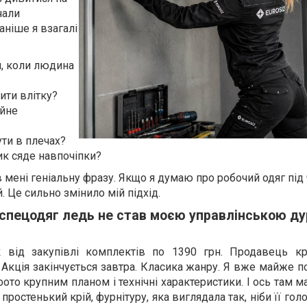
чали
аніше я взагалі
я, коли людина
ити влітку?
ійне
ути в плечах?
ик сяде навпочіпки?
мені геніальну фразу. Якщо я думаю про робочий одяг під 
. Це сильно змінило мій підхід.
спецодяг ледь не став моєю управлінською ду
 від закупівлі комплектів по 1390 грн. Продавець к
 Акція закінчується завтра. Класика жанру. Я вже майже п
ото крупним планом і технічні характеристики. І ось там ма
простенький крій, фурнітуру, яка виглядала так, ніби її гол