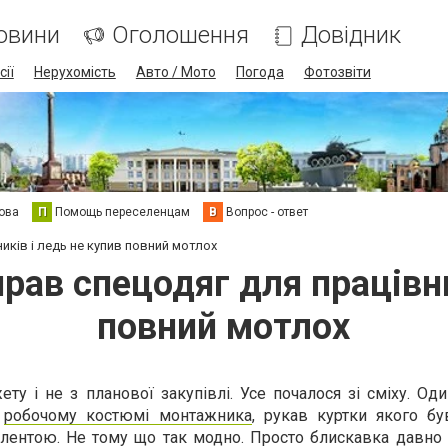
овини
Оголошення
Довідник
сії
Нерухомість
Авто / Мото
Погода
Фотозвіти
ова
П
Помощь переселенцам
В
Вопрос - ответ
ників і ледь не купив повний мотлох
ирав спецодяг для працівни
повний мотлох
ту і не з планової закупівлі. Усе почалося зі сміху. Од
у
робочому костюмі монтажника
, рукав куртки якого бу
лентою. Не тому що так модно. Просто блискавка давно 