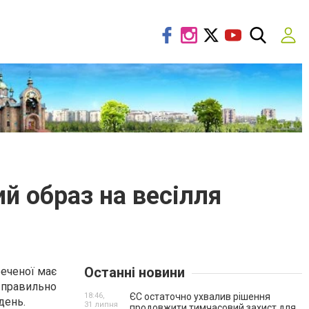
й образ на весілля
Останні новини
реченої має
 правильно
18:46,
ЄС остаточно ухвалив рішення
день.
31 липня
продовжити тимчасовий захист для