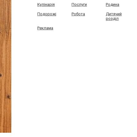
Кулінарія
Послуги
Родина
Подорожі
Робота
Дитячий
розділ
Реклама