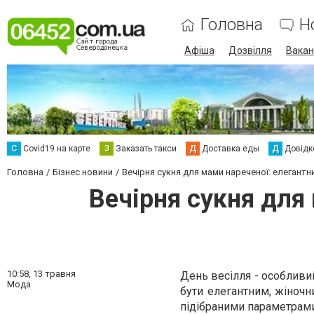
Головна
Н
Афіша
Дозвілля
Вакан
С
Сovid19 на карте
З
Заказать такси
Д
Доставка еды
Д
Довідк
Головна
Бізнес новини
Вечірня сукня для мами нареченої: елегантн
Вечірня сукня для
10:58,
13 травня
День весілля - особливий
Мода
бути елегантним, жіночн
підібраними параметрам