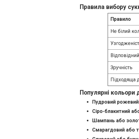
Правила вибору сук
Правило
Не білий ко
Узгодженіс
Відповідний
Зручність
Підходяща 
Популярні кольори 
Пудровий рожевий
Сіро-блакитний аб
Шампань або золо
Смарагдовий або 