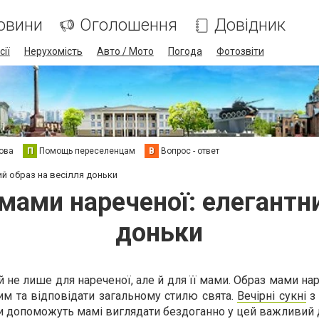
овини
Оголошення
Довідник
сії
Нерухомість
Авто / Мото
Погода
Фотозвіти
ова
П
Помощь переселенцам
В
Вопрос - ответ
ий образ на весілля доньки
 мами нареченої: елегантни
доньки
 не лише для нареченої, але й для її мами. Образ мами на
им та відповідати загальному стилю свята.
Вечірні сукні
з
и допоможуть мамі виглядати бездоганно у цей важливий 