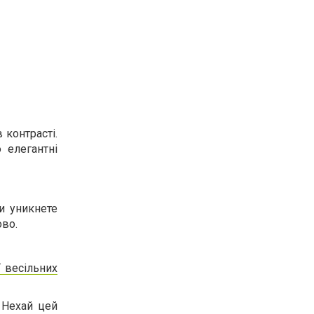
 контрасті.
 елегантні
ви уникнете
ово.
ї весільних
 Нехай цей