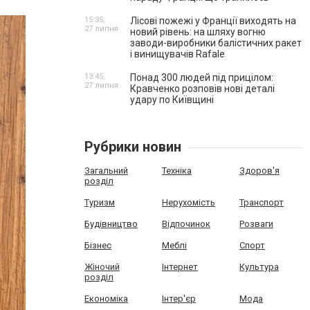
15:35,
Лісові пожежі у Франції виходять на
27 липня
новий рівень: на шляху вогню
заводи-виробники балістичних ракет
і винищувачів Rafale
13:45,
Понад 300 людей під прицілом:
27 липня
Кравченко розповів нові деталі
удару по Київщині
Рубрики новин
Загальний
Техніка
Здоров'я
розділ
Туризм
Нерухомість
Транспорт
Будівництво
Відпочинок
Розваги
Бізнес
Меблі
Спорт
Жіночий
Інтернет
Культура
розділ
Економіка
Інтер'єр
Мода