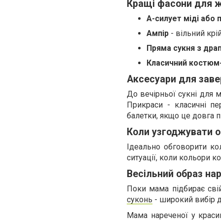
Кращі фасони для ж
A-силует міді або 
Ампір
- вільний крі
Пряма сукня з дра
Класичний костюм
Аксесуари для заве
До вечірньої сукні для м
Прикраси - класичні пе
балетки, якщо це довга п
Коли узгоджувати о
Ідеально обговорити кол
ситуації, коли кольори к
Весільний образ на
Поки мама підбирає сві
суконь
- широкий вибір д
Мама нареченої у краси