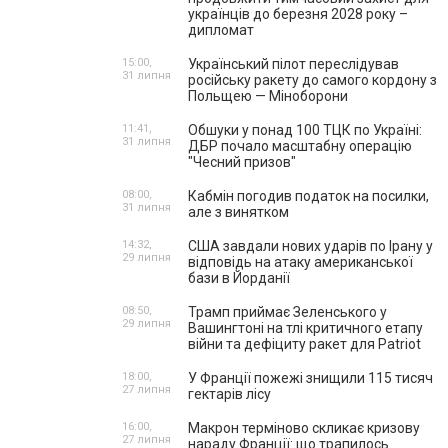
українців до березня 2028 року –
дипломат
15:00,
Український пілот переслідував
31 липня
російську ракету до самого кордону з
Польщею — Міноборони
11:41,
Обшуки у понад 100 ТЦК по Україні:
31 липня
ДБР почало масштабну операцію
"Чесний призов"
08:00,
Кабмін погодив податок на посилки,
31 липня
але з винятком
14:32,
США завдали нових ударів по Ірану у
29 липня
відповідь на атаку американської
бази в Йорданії
08:50,
Трамп приймає Зеленського у
29 липня
Вашингтоні на тлі критичного етапу
війни та дефіциту ракет для Patriot
18:00,
У Франції пожежі знищили 115 тисяч
27 липня
гектарів лісу
16:00,
Макрон терміново скликає кризову
27 липня
нараду Франції: що трапилось