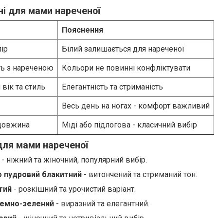
ні для мами нареченої
Пояснення
лір
Білий залишається для нареченої
ть з нареченою
Кольори не повинні конфліктувати
 вік та стиль
Елегантність та стриманість
Весь день на ногах - комфорт важливий
довжина
Міді або підлогова - класичний вибір
для мами нареченої
- ніжний та жіночний, популярний вибір.
о пудровий блакитний
- витончений та стриманий тон.
тий
- розкішний та урочистий варіант.
темно-зелений
- виразний та елегантний.