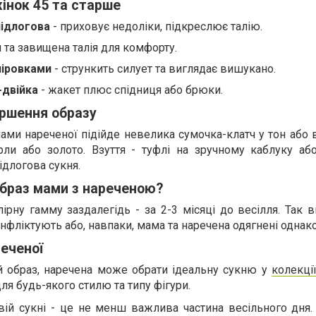
інок 45 та старше
підлогова
- приховує недоліки, підкреслює талію.
й та завищена талія для комфорту.
піровками
- стрункить силует та виглядає вишукано.
-двійка
- жакет плюс спідниця або брюки.
ршення образу
ами нареченої підійде невелика сумочка-клатч у тон або в
рли або золото. Взуття - туфлі на зручному каблуку або
ідлогова сукня.
браз мами з нареченою?
ірну гамму заздалегідь - за 2-3 місяці до весілля. Так 
онфліктують або, навпаки, мама та наречена одягнені однак
реченої
й образ, наречена може обрати ідеальну сукню у
колекці
ля будь-якого стилю та типу фігури.
вій сукні - це не менш важлива частина весільного дня.