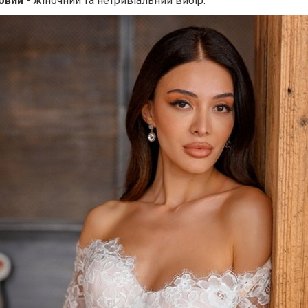
овий
- жіночний та нетривіальний вибір.