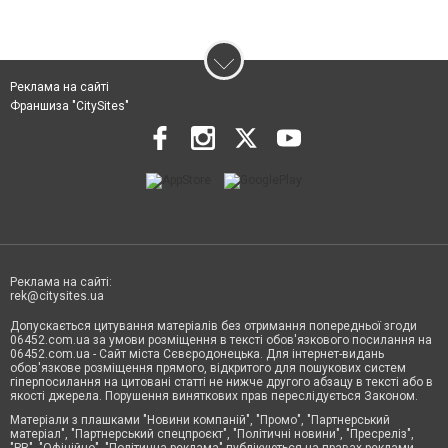
Реклама на сайті
Франшиза "CitySites"
Реклама на сайті:
rek@citysites.ua
Допускається цитування матеріалів без отримання попередньої згоди
06452.com.ua за умови розміщення в тексті обов'язкового посилання на
06452.com.ua - Сайт міста Сєвєродонецька. Для інтернет-видань
обов'язкове розміщення прямого, відкритого для пошукових систем
гіперпосилання на цитовані статті не нижче другого абзацу в тексті або в
якості джерела. Порушення виняткових прав переслідується Законом.
Матеріали з плашками "Новини компаній", "Промо", "Партнерський
матеріал", "Партнерський спецпроєкт", "Політичні новини", "Пресреліз",