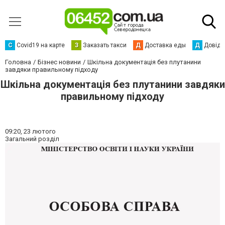
С
Сovid19 на карте
З
Заказать такси
Д
Доставка еды
Д
Довідк
Головна
Бізнес новини
Шкільна документація без плутанини
завдяки правильному підходу
Шкільна документація без плутанини завдяки
правильному підходу
09:20,
23 лютого
Загальний розділ