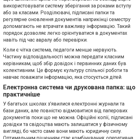
використовувати систему зберігання за роками вступу
або за класами. Розділювачі, підписані папки та
регулярне оновлення документів наприкінці семестру
допомагають не втрачати важливу інформацію. Такий
порядок дозволяє легко орієнтуватися в документах
навіть під час авралу або перевірки.
Коли є чітка система, педагоги менше нервують.
Частину відповідальності можна передати класним
керівникам, щоб збір довідок і первинних даних був
колективним. Це формує культуру спільної роботи та
навчає поважати інформацію, яка стосується дітей.
Електронна система чи друкована папка: що
практичніше
У багатьох школах з’явилися електронні журнали та
бази даних, але повністю відмовитися від паперових
документів поки що не можна. Офіційні копії, підписані
довідки та свідоцтва мають залишатися у фізичному
вигляді, бо часто саме вони мають юридичну силу.
Оптимальним рішенням стає комбінування: оперативна