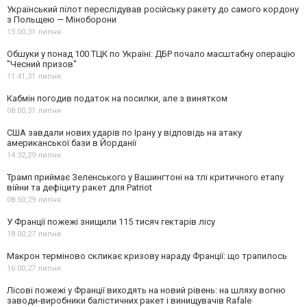
Український пілот переслідував російську ракету до самого кордону
з Польщею — Міноборони
15:00,
31 липня
Обшуки у понад 100 ТЦК по Україні: ДБР почало масштабну операцію
"Чесний призов"
11:41,
31 липня
Кабмін погодив податок на посилки, але з винятком
08:00,
31 липня
США завдали нових ударів по Ірану у відповідь на атаку
американської бази в Йорданії
14:32,
29 липня
Трамп приймає Зеленського у Вашингтоні на тлі критичного етапу
війни та дефіциту ракет для Patriot
08:50,
29 липня
У Франції пожежі знищили 115 тисяч гектарів лісу
18:00,
27 липня
Макрон терміново скликає кризову нараду Франції: що трапилось
16:00,
27 липня
Лісові пожежі у Франції виходять на новий рівень: на шляху вогню
заводи-виробники балістичних ракет і винищувачів Rafale