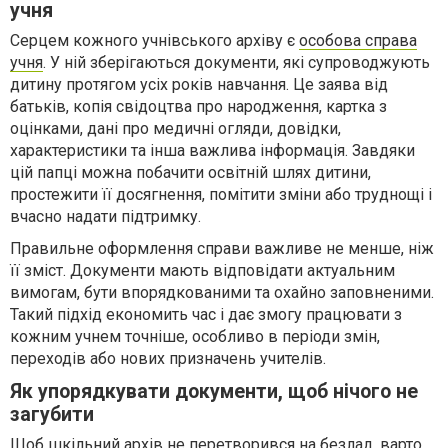
учня
Серцем кожного учнівського архіву є
особова справа
учня
. У ній зберігаються документи, які супроводжують
дитину протягом усіх років навчання. Це заява від
батьків, копія свідоцтва про народження, картка з
оцінками, дані про медичні огляди, довідки,
характеристики та інша важлива інформація. Завдяки
цій папці можна побачити освітній шлях дитини,
простежити її досягнення, помітити зміни або труднощі і
вчасно надати підтримку.
Правильне оформлення справи важливе не менше, ніж
її зміст. Документи мають відповідати актуальним
вимогам, бути впорядкованими та охайно заповненими.
Такий підхід економить час і дає змогу працювати з
кожним учнем точніше, особливо в періоди змін,
переходів або нових призначень учителів.
Як упорядкувати документи, щоб нічого не
загубити
Щоб шкільний архів не перетворився на безлад, варто