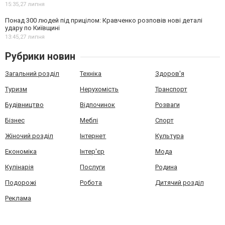
15:35,
27 липня
Понад 300 людей під прицілом: Кравченко розповів нові деталі
удару по Київщині
13:45,
27 липня
Рубрики новин
Загальний розділ
Техніка
Здоров'я
Туризм
Нерухомість
Транспорт
Будівництво
Відпочинок
Розваги
Бізнес
Меблі
Спорт
Жіночий розділ
Інтернет
Культура
Економіка
Інтер'єр
Мода
Кулінарія
Послуги
Родина
Подорожі
Робота
Дитячий розділ
Реклама