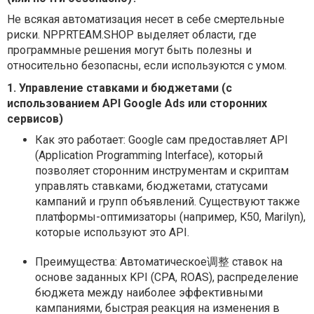
Не всякая автоматизация несет в себе смертельные
риски.
NPPRTEAM.SHOP
выделяет области, где
программные решения могут быть полезны и
относительно безопасны, если используются с умом.
1. Управление ставками и бюджетами (с
использованием API Google Ads или сторонних
сервисов)
Как это работает:
Google сам предоставляет API
(Application Programming Interface), который
позволяет сторонним инструментам и скриптам
управлять ставками, бюджетами, статусами
кампаний и групп объявлений. Существуют также
платформы-оптимизаторы (например, K50, Marilyn),
которые используют это API.
Преимущества:
Автоматическое调整 ставок на
основе заданных KPI (CPA, ROAS), распределение
бюджета между наиболее эффективными
кампаниями, быстрая реакция на изменения в