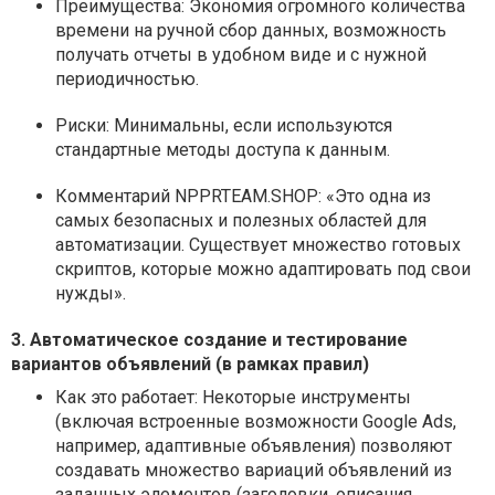
Преимущества:
Экономия огромного количества
времени на ручной сбор данных, возможность
получать отчеты в удобном виде и с нужной
периодичностью.
Риски:
Минимальны, если используются
стандартные методы доступа к данным.
Комментарий NPPRTEAM.SHOP:
«Это одна из
самых безопасных и полезных областей для
автоматизации. Существует множество готовых
скриптов, которые можно адаптировать под свои
нужды».
3. Автоматическое создание и тестирование
вариантов объявлений (в рамках правил)
Как это работает:
Некоторые инструменты
(включая встроенные возможности Google Ads,
например, адаптивные объявления) позволяют
создавать множество вариаций объявлений из
заданных элементов (заголовки, описания,