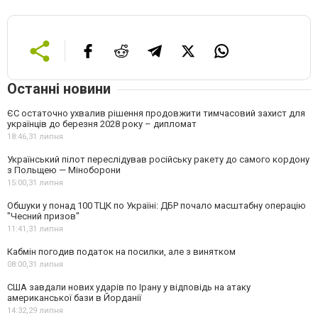
Останні новини
ЄС остаточно ухвалив рішення продовжити тимчасовий захист для
українців до березня 2028 року – дипломат
18:46,
31 липня
Український пілот переслідував російську ракету до самого кордону
з Польщею — Міноборони
15:00,
31 липня
Обшуки у понад 100 ТЦК по Україні: ДБР почало масштабну операцію
"Чесний призов"
11:41,
31 липня
Кабмін погодив податок на посилки, але з винятком
08:00,
31 липня
США завдали нових ударів по Ірану у відповідь на атаку
американської бази в Йорданії
14:32,
29 липня