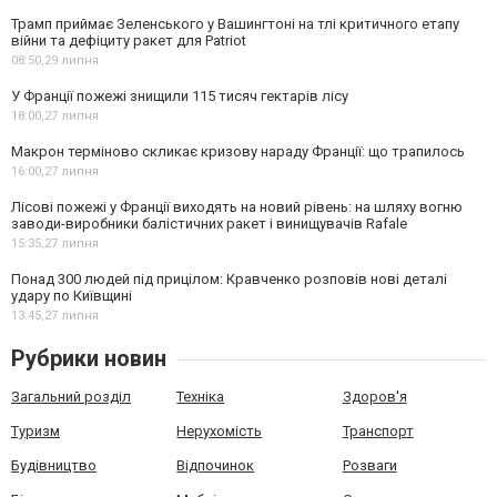
Трамп приймає Зеленського у Вашингтоні на тлі критичного етапу
війни та дефіциту ракет для Patriot
08:50,
29 липня
У Франції пожежі знищили 115 тисяч гектарів лісу
18:00,
27 липня
Макрон терміново скликає кризову нараду Франції: що трапилось
16:00,
27 липня
Лісові пожежі у Франції виходять на новий рівень: на шляху вогню
заводи-виробники балістичних ракет і винищувачів Rafale
15:35,
27 липня
Понад 300 людей під прицілом: Кравченко розповів нові деталі
удару по Київщині
13:45,
27 липня
Рубрики новин
Загальний розділ
Техніка
Здоров'я
Туризм
Нерухомість
Транспорт
Будівництво
Відпочинок
Розваги