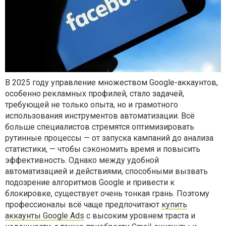
В 2025 году управление множеством Google-аккаунтов,
особенно рекламных профилей, стало задачей,
требующей не только опыта, но и грамотного
использования инструментов автоматизации. Всё
больше специалистов стремятся оптимизировать
рутинные процессы — от запуска кампаний до анализа
статистики, — чтобы сэкономить время и повысить
эффективность. Однако между удобной
автоматизацией и действиями, способными вызвать
подозрение алгоритмов Google и привести к
блокировке, существует очень тонкая грань. Поэтому
профессионалы всё чаще предпочитают
купить
аккаунты Google Ads
с высоким уровнем траста и