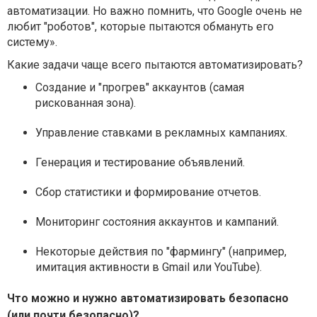
автоматизации. Но важно помнить, что Google очень не
любит "роботов", которые пытаются обмануть его
систему».
Какие задачи чаще всего пытаются автоматизировать?
Создание и "прогрев" аккаунтов (самая
рискованная зона).
Управление ставками в рекламных кампаниях.
Генерация и тестирование объявлений.
Сбор статистики и формирование отчетов.
Мониторинг состояния аккаунтов и кампаний.
Некоторые действия по "фармингу" (например,
имитация активности в Gmail или YouTube).
Что можно и нужно автоматизировать безопасно
(или почти безопасно)?