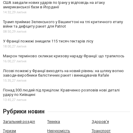
США завдали нових ударів по Ірану у відповідь на атаку
американської бази в Йорданії
14:32,
29 липня
Трамп приймає Зеленського у Вашингтоні на тлі критичного етапу
війни та дефіциту ракет для Patriot
08:50,
29 липня
У Франції пожежі знищили 115 тисяч гектарів лісу
18:00,
27 липня
Макрон терміново скликає кризову нараду Франції: що трапилось
16:00,
27 липня
Лісові пожежі у Франції виходять на новий рівень: на шляху вогню
заводи-виробники балістичних ракет і винищувачів Rafale
15:35,
27 липня
Понад 300 людей під прицілом: Кравченко розповів нові деталі
удару по Київщині
13:45,
27 липня
Рубрики новин
Загальний розділ
Техніка
Здоров'я
Туризм
Нерухомість
Транспорт