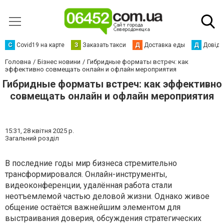
С
Сovid19 на карте
З
Заказать такси
Д
Доставка еды
Д
Довідк
Головна
Бізнес новини
Гибридные форматы встреч: как
эффективно совмещать онлайн и офлайн мероприятия
Гибридные форматы встреч: как эффективно
совмещать онлайн и офлайн мероприятия
15:31,
28 квітня 2025 р.
Загальний розділ
В последние годы мир бизнеса стремительно
трансформировался. Онлайн-инструменты,
видеоконференции, удалённая работа стали
неотъемлемой частью деловой жизни. Однако живое
общение остаётся важнейшим элементом для
выстраивания доверия, обсуждения стратегических