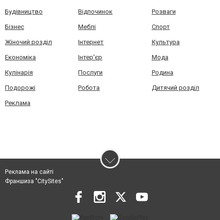
Будівництво
Відпочинок
Розваги
Бізнес
Меблі
Спорт
Жіночий розділ
Інтернет
Культура
Економіка
Інтер'єр
Мода
Кулінарія
Послуги
Родина
Подорожі
Робота
Дитячий розділ
Реклама
Реклама на сайті
Франшиза "CitySites"