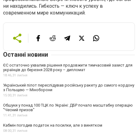
ни находились. Гибкость — ключ к успеху в
современном мире коммуникаций.
Останні новини
ЄС остаточно ухвалив рішення продовжити тимчасовий захист для
українців до березня 2028 року – дипломат
18:46,
31 липня
Український пілот переслідував російську ракету до самого кордону
з Польщею — Міноборони
15:00,
31 липня
Обшуки у понад 100 ТЦК по Україні: ДБР почало масштабну операцію
"Чесний призов"
11:41,
31 липня
Кабмін погодив податок на посилки, але з винятком
08:00,
31 липня