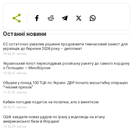
Останні новини
ЄС остаточно ухвалив рішення продовжити тимчасовий захист для
українців до березня 2028 року – дипломат
18:46,
31 липня
Український пілот переслідував російську ракету до самого кордону
з Польщею — Міноборони
15:00,
31 липня
Обшуки у понад 100 ТЦК по Україні: ДБР почало масштабну операцію
"Чесний призов"
11:41,
31 липня
Кабмін погодив податок на посилки, але з винятком
08:00,
31 липня
США завдали нових ударів по Ірану у відповідь на атаку
американської бази в Йорданії
14:32,
29 липня