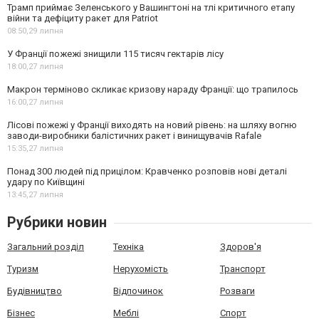
Трамп приймає Зеленського у Вашингтоні на тлі критичного етапу
війни та дефіциту ракет для Patriot
08:50,
29 липня
У Франції пожежі знищили 115 тисяч гектарів лісу
18:00,
27 липня
Макрон терміново скликає кризову нараду Франції: що трапилось
16:00,
27 липня
Лісові пожежі у Франції виходять на новий рівень: на шляху вогню
заводи-виробники балістичних ракет і винищувачів Rafale
15:35,
27 липня
Понад 300 людей під прицілом: Кравченко розповів нові деталі
удару по Київщині
13:45,
27 липня
Рубрики новин
Загальний розділ
Техніка
Здоров'я
Туризм
Нерухомість
Транспорт
Будівництво
Відпочинок
Розваги
Бізнес
Меблі
Спорт