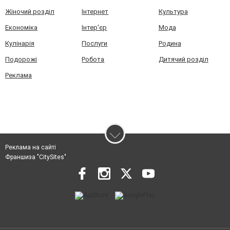
Жіночий розділ
Інтернет
Культура
Економіка
Інтер'єр
Мода
Кулінарія
Послуги
Родина
Подорожі
Робота
Дитячий розділ
Реклама
Реклама на сайті
Франшиза "CitySites"