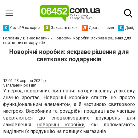
С
Сovid19 на карте
З
Заказать такси
Д
Доставка еды
Д
Довідк
Головна
Бізнес новини
Новорічні коробки: яскраве рішення для
святкових подарунків
Новорічні коробки: яскраве рішення для
святкових подарунків
12:01,
23 серпня 2024 р.
Загальний розділ
У період новорічних свят попит на оригінальну упаковку
значно зростає. Новорічні коробки стають не просто
функціональним елементом, а й частиною святкового
настрою. Виробники та роздрібні продавці все частіше
звертаються до спеціалізованих друкарень для
замовлення
новорічні коробки
, які допомагають
виділити їх продукцію на полицях магазинів.