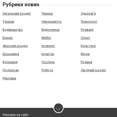
Рубрики новин
Загальний розділ
Техніка
Здоров'я
Туризм
Нерухомість
Транспорт
Будівництво
Відпочинок
Розваги
Бізнес
Меблі
Спорт
Жіночий розділ
Інтернет
Культура
Економіка
Інтер'єр
Мода
Кулінарія
Послуги
Родина
Подорожі
Робота
Дитячий розділ
Реклама
Реклама на сайті