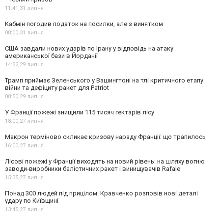
11:41,
31 липня
Кабмін погодив податок на посилки, але з винятком
08:00,
31 липня
США завдали нових ударів по Ірану у відповідь на атаку
американської бази в Йорданії
14:32,
29 липня
Трамп приймає Зеленського у Вашингтоні на тлі критичного етапу
війни та дефіциту ракет для Patriot
08:50,
29 липня
У Франції пожежі знищили 115 тисяч гектарів лісу
18:00,
27 липня
Макрон терміново скликає кризову нараду Франції: що трапилось
16:00,
27 липня
Лісові пожежі у Франції виходять на новий рівень: на шляху вогню
заводи-виробники балістичних ракет і винищувачів Rafale
15:35,
27 липня
Понад 300 людей під прицілом: Кравченко розповів нові деталі
удару по Київщині
13:45,
27 липня