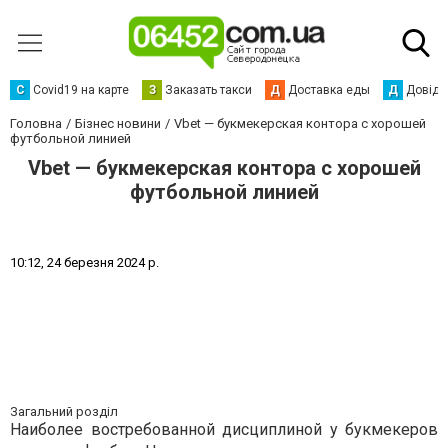
С
Сovid19 на карте
З
Заказать такси
Д
Доставка еды
Д
Довідк
Головна
Бізнес новини
Vbet — букмекерская контора c хорошей
футбольной линией
Vbet — букмекерская контора c хорошей
футбольной линией
1
0
:
1
2
,
2
4
б
е
р
е
з
н
я
2
0
2
4
р
.
Загальний розділ
Наиболее востребованной дисциплиной у букмекеров