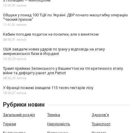
з Польщею — Міноборони
15:00,
31 липня
Обшуки у понад 100 ТЦК по Україні: ДБР почало масштабну операцію
"Чесний призов"
11:41,
31 липня
Кабмін погодив податок на посилки, але з винятком
08:00,
31 липня
США завдали нових ударів по Ірану у відповідь на атаку
американської бази в Йорданії
14:32,
29 липня
Трамп приймає Зеленського у Вашингтоні на тлі критичного етапу
війни та дефіциту ракет для Patriot
08:50,
29 липня
У Франції пожежі знищили 115 тисяч гектарів лісу
18:00,
27 липня
Рубрики новин
Загальний розділ
Техніка
Здоров'я
Туризм
Нерухомість
Транспорт