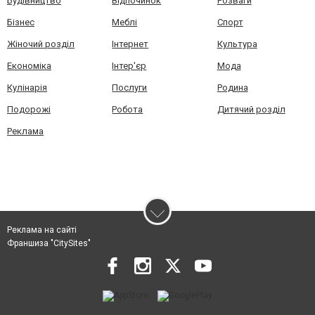
Будівництво
Відпочинок
Розваги
Бізнес
Меблі
Спорт
Жіночий розділ
Інтернет
Культура
Економіка
Інтер'єр
Мода
Кулінарія
Послуги
Родина
Подорожі
Робота
Дитячий розділ
Реклама
Реклама на сайті
Франшиза "CitySites"