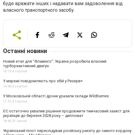
буде вражати інших і надавати вам задоволення від
власного транспортного засобу.
Останні новини
Новий етап для "Фламінго": Україна розробила власний
турбореактивний двигун
16:19,
4 серпня
У мережі повідомляють про збій у Резерв+
16:00,
4 серпня
У Московській області дрони уразили склади Wildberries
11:51,
4 серпня
ЄС остаточно ухвалив рішення продовжити тимчасовий захист для
українців до березня 2028 року – дипломат
18:46,
31 липня
Український пілот переслідував російську ракету до самого кордону