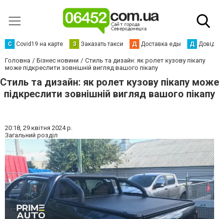
С
Сovid19 на карте
З
Заказать такси
Д
Доставка еды
Д
Довідк
Головна
Бізнес новини
Стиль та дизайн: як ролет кузову пікапу
може підкреслити зовнішній вигляд вашого пікапу
Стиль та дизайн: як ролет кузову пікапу може
підкреслити зовнішній вигляд вашого пікапу
20:18,
29 квітня 2024 р.
Загальний розділ