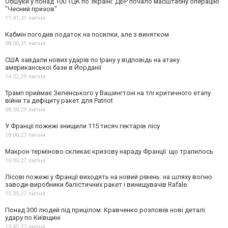
Обшуки у понад 100 ТЦК по Україні: ДБР почало масштабну операцію
"Чесний призов"
11:41,
31 липня
Кабмін погодив податок на посилки, але з винятком
08:00,
31 липня
США завдали нових ударів по Ірану у відповідь на атаку
американської бази в Йорданії
14:32,
29 липня
Трамп приймає Зеленського у Вашингтоні на тлі критичного етапу
війни та дефіциту ракет для Patriot
08:50,
29 липня
У Франції пожежі знищили 115 тисяч гектарів лісу
18:00,
27 липня
Макрон терміново скликає кризову нараду Франції: що трапилось
16:00,
27 липня
Лісові пожежі у Франції виходять на новий рівень: на шляху вогню
заводи-виробники балістичних ракет і винищувачів Rafale
15:35,
27 липня
Понад 300 людей під прицілом: Кравченко розповів нові деталі
удару по Київщині
13:45,
27 липня