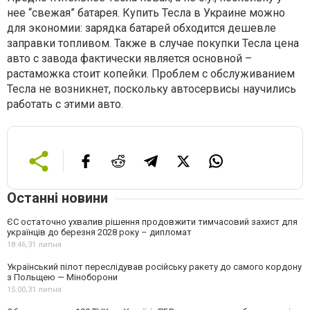
нее “свежая” батарея. Купить Тесла в Украине можно
для экономии: зарядка батарей обходится дешевле
заправки топливом. Также в случае покупки Тесла цена
авто с завода фактически является основной –
растаможка стоит копейки. Проблем с обслуживанием
Тесла не возникнет, поскольку автосервисы научились
работать с этими авто.
Останні новини
ЄС остаточно ухвалив рішення продовжити тимчасовий захист для
українців до березня 2028 року – дипломат
18:46,
31 липня
Український пілот переслідував російську ракету до самого кордону
з Польщею — Міноборони
15:00,
31 липня