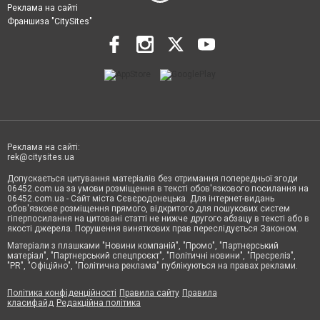
Реклама на сайті
Франшиза "CitySites"
Реклама на сайті:
rek@citysites.ua
Допускається цитування матеріалів без отримання попередньої згоди
06452.com.ua за умови розміщення в тексті обов'язкового посилання на
06452.com.ua - Сайт міста Сєвєродонецька. Для інтернет-видань
обов'язкове розміщення прямого, відкритого для пошукових систем
гіперпосилання на цитовані статті не нижче другого абзацу в тексті або в
якості джерела. Порушення виняткових прав переслідується Законом.
Матеріали з плашками "Новини компаній", "Промо", "Партнерський
матеріал", "Партнерський спецпроєкт", "Політичні новини", "Пресреліз",
"PR", "Офіційно", "Політична реклама" публікуються на правах реклами.
Політика конфіденційності
Правила сайту
Правила
класифайд
Редакційна політика