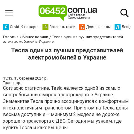
С
Сovid19 на карте
З
Заказать такси
Д
Доставка еды
Д
Довідк
Головна
Бізнес новини
Тесла один из лучших представителей
электромобилей в Украине
Тесла один из лучших представителей
электромобилей в Украине
15:13,
15 березня 2024 р.
Транспорт
Согласно статистике, Tesla является одной из самых
востребованных марок электрокаров в Украине.
Знаменитая Тесла прочно ассоциируется с комфортным
и технологичным транспортом. При этом на Тесла цены
весьма доступные – минимум 2 модели не дороже
хорошего транспорта с ДВС. Сегодня мы узнаем, где
купить Тесла и каковы цены.