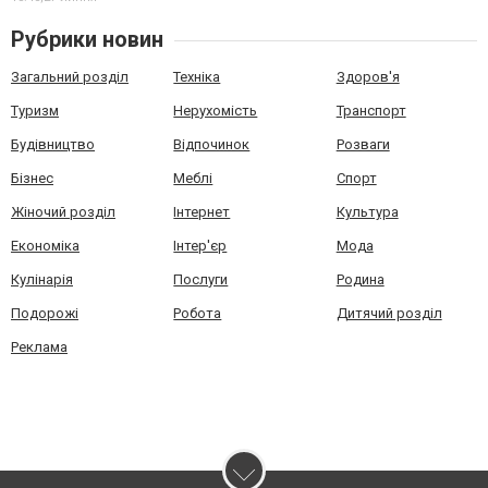
Рубрики новин
Загальний розділ
Техніка
Здоров'я
Туризм
Нерухомість
Транспорт
Будівництво
Відпочинок
Розваги
Бізнес
Меблі
Спорт
Жіночий розділ
Інтернет
Культура
Економіка
Інтер'єр
Мода
Кулінарія
Послуги
Родина
Подорожі
Робота
Дитячий розділ
Реклама