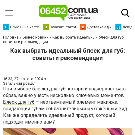
С
Сovid19 на карте
З
Заказать такси
Д
Доставка еды
Д
Довідк
Головна
Бізнес новини
Как выбрать идеальный блеск для губ:
советы и рекомендации
Как выбрать идеальный блеск для губ:
советы и рекомендации
16:33,
27 лютого 2024 р.
Загальний розділ
При выборе блеска для губ, который подчеркнет ваш
образ, важно учесть несколько ключевых моментов.
Блеск для губ
– неотъемлемый элемент макияжа,
придающий губам соблазнительный и ухоженный вид.
Как же определить идеальный продукт, который
подходит именно вам?