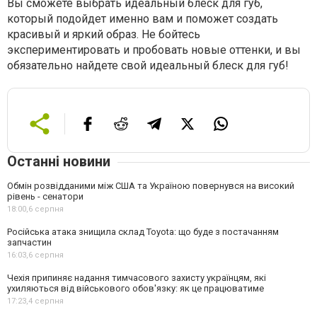
Вы сможете выбрать идеальный блеск для губ,
который подойдет именно вам и поможет создать
красивый и яркий образ. Не бойтесь
экспериментировать и пробовать новые оттенки, и вы
обязательно найдете свой идеальный блеск для губ!
Останні новини
Обмін розвідданими між США та Україною повернувся на високий
рівень - сенатори
18:00,
6 серпня
Російська атака знищила склад Toyota: що буде з постачанням
запчастин
16:03,
6 серпня
Чехія припиняє надання тимчасового захисту українцям, які
ухиляються від військового обов'язку: як це працюватиме
17:23,
4 серпня