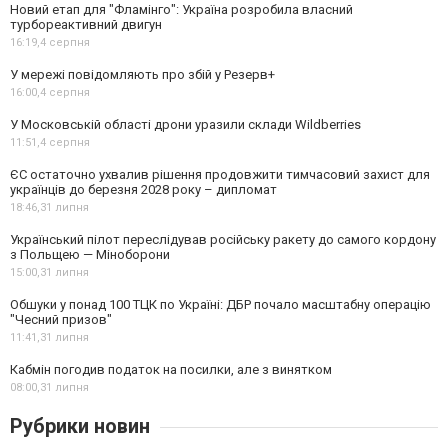
Новий етап для "Фламінго": Україна розробила власний
турбореактивний двигун
16:19,
4 серпня
У мережі повідомляють про збій у Резерв+
16:00,
4 серпня
У Московській області дрони уразили склади Wildberries
11:51,
4 серпня
ЄС остаточно ухвалив рішення продовжити тимчасовий захист для
українців до березня 2028 року – дипломат
18:46,
31 липня
Український пілот переслідував російську ракету до самого кордону
з Польщею — Міноборони
15:00,
31 липня
Обшуки у понад 100 ТЦК по Україні: ДБР почало масштабну операцію
"Чесний призов"
11:41,
31 липня
Кабмін погодив податок на посилки, але з винятком
08:00,
31 липня
Рубрики новин