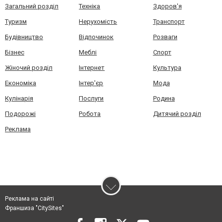
Загальний розділ
Техніка
Здоров'я
Туризм
Нерухомість
Транспорт
Будівництво
Відпочинок
Розваги
Бізнес
Меблі
Спорт
Жіночий розділ
Інтернет
Культура
Економіка
Інтер'єр
Мода
Кулінарія
Послуги
Родина
Подорожі
Робота
Дитячий розділ
Реклама
Реклама на сайті
Франшиза "CitySites"