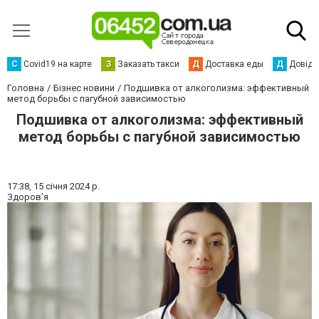
С
Сovid19 на карте
З
Заказать такси
Д
Доставка еды
Д
Довідк
Головна
Бізнес новини
Подшивка от алкоголизма: эффективный
метод борьбы с пагубной зависимостью
Подшивка от алкоголизма: эффективный
метод борьбы с пагубной зависимостью
17:38,
15 січня 2024 р.
Здоров'я