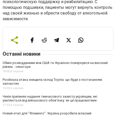
психологическую поддержку и реабилитацию. С
помощью подшивки, пациенты могут вернуть контроль
над своей жизнью и обрести свободу от алкогольной
зависимости.
Останні новини
Обмін розвідданими між США та Україною повернувся на високий
рівень - сенатори
18:00,
6 серпня
Російська атака знищила склад Toyota: що буде з постачанням
запчастин
16:03,
6 серпня
Чехія припиняє надання тимчасового захисту українцям, які
ухиляються від військового обов'язку: як це працюватиме
17:23,
4 серпня
Новий етап для "Фламінго": Україна розробила власний