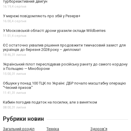
турбореактивний двигун
16:19,
4 серпня
У мережі повідомляють про збій у Резерв+
16:00,
4 серпня
У Московській області дрони уразили склади Wildberries
11:51,
4 серпня
ЄС остаточно ухвалив рішення продовжити тимчасовий захист для
українців до березня 2028 року – дипломат
18:46,
31 липня
Український пілот переслідував російську ракету до самого кордону
з Польщею — Міноборони
15:00,
31 липня
Обшуки у понад 100 ТЦК по Україні: ДБР почало масштабну операцію
"Чесний призов"
11:41,
31 липня
Кабмін погодив податок на посилки, але з винятком
08:00,
31 липня
Рубрики новин
Загальний розділ
Техніка
Здоров'я