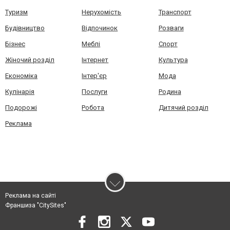
Туризм
Нерухомість
Транспорт
Будівництво
Відпочинок
Розваги
Бізнес
Меблі
Спорт
Жіночий розділ
Інтернет
Культура
Економіка
Інтер'єр
Мода
Кулінарія
Послуги
Родина
Подорожі
Робота
Дитячий розділ
Реклама
Реклама на сайті
Франшиза "CitySites"