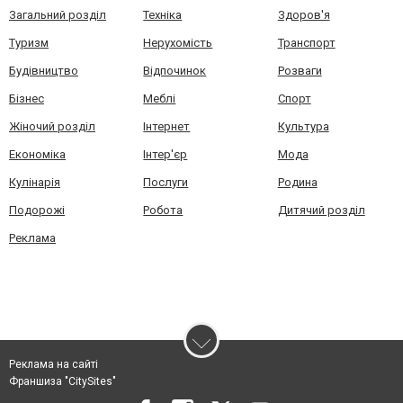
Загальний розділ
Техніка
Здоров'я
Туризм
Нерухомість
Транспорт
Будівництво
Відпочинок
Розваги
Бізнес
Меблі
Спорт
Жіночий розділ
Інтернет
Культура
Економіка
Інтер'єр
Мода
Кулінарія
Послуги
Родина
Подорожі
Робота
Дитячий розділ
Реклама
Реклама на сайті
Франшиза "CitySites"