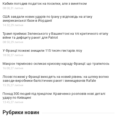
Кабмін погодив податок на посилки, але з винятком
08:00,
31 липня
США завдали нових ударів по Ірану у відповідь на атаку
американської бази в Йорданії
14:32,
29 липня
Трамп приймає Зеленського у Вашингтоні на тлі критичного етапу
війни та дефіциту ракет для Patriot
08:50,
29 липня
У Франції пожежі знищили 115 тисяч гектарів лісу
18:00,
27 липня
Макрон терміново скликає кризову нараду Франції: що трапилось
16:00,
27 липня
Лісові пожежі у Франції виходять на новий рівень: на шляху вогню
заводи-виробники балістичних ракет і винищувачів Rafale
15:35,
27 липня
Понад 300 людей під прицілом: Кравченко розповів нові деталі
удару по Київщині
13:45,
27 липня
Рубрики новин