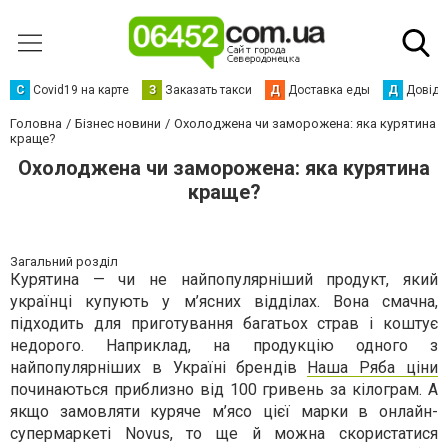
С
Сovid19 на карте
З
Заказать такси
Д
Доставка еды
Д
Довідк
Головна
Бізнес новини
Охолоджена чи заморожена: яка курятина
краще?
Охолоджена чи заморожена: яка курятина
краще?
Загальний розділ
Курятина — чи не найпопулярніший продукт, який
українці купують у м’ясних відділах. Вона смачна,
підходить для приготування багатьох страв і коштує
недорого. Наприклад, на продукцію одного з
найпопулярніших в Україні брендів
Наша Ряба ціни
починаються приблизно від 100 гривень за кілограм. А
якщо замовляти куряче м’ясо цієї марки в онлайн-
супермаркеті Novus, то ще й можна скористатися