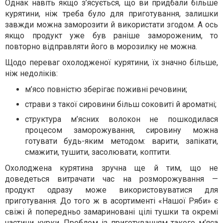
Однак навіть якщо з’ясується, що ви придбали більше
курятини, ніж треба було для приготування, залишки
завжди можна заморозити й використати згодом. А ось
якщо продукт уже був раніше замороженим, то
повторно відправляти його в морозилку не можна.
Щодо переваг охолодженої курятини, їх значно більше,
ніж недоліків:
м’ясо повністю зберігає поживні речовини;
страви з такої сировини більш соковиті й ароматні;
структура м’ясних волокон не пошкодилася
процесом заморожування, сировину можна
готувати будь-яким методом: варити, запікати,
смажити, тушити, засолювати, коптити.
Охолоджена курятина зручна ще й тим, що не
доведеться витрачати час на розморожування —
продукт одразу може використовуватися для
приготування. До того ж в асортименті «Нашої Ряби» є
свіжі й попередньо замариновані цілі тушки та окремі
частини курки. Проблем із приготуванням такого м’яса