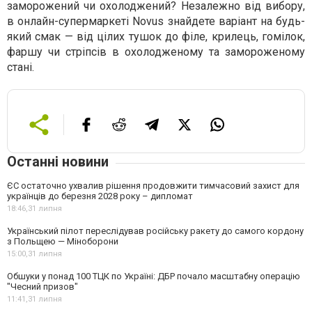
заморожений чи охолоджений? Незалежно від вибору,
в онлайн-супермаркеті Novus знайдете варіант на будь-
який смак — від цілих тушок до філе, крилець, гомілок,
фаршу чи стріпсів в охолодженому та замороженому
стані.
Останні новини
ЄС остаточно ухвалив рішення продовжити тимчасовий захист для
українців до березня 2028 року – дипломат
18:46,
31 липня
Український пілот переслідував російську ракету до самого кордону
з Польщею — Міноборони
15:00,
31 липня
Обшуки у понад 100 ТЦК по Україні: ДБР почало масштабну операцію
"Чесний призов"
11:41,
31 липня