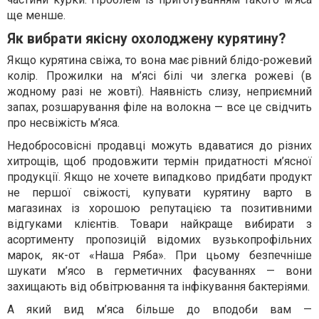
ще менше.
Як вибрати якісну охолоджену курятину?
Якщо курятина свіжа, то вона має рівний блідо-рожевий
колір. Прожилки на м’ясі білі чи злегка рожеві (в
жодному разі не жовті). Наявність слизу, неприємний
запах, розшарування філе на волокна — все це свідчить
про несвіжість м’яса.
Недобросовісні продавці можуть вдаватися до різних
хитрощів, щоб продовжити термін придатності м’ясної
продукції. Якщо не хочете випадково придбати продукт
не першої свіжості, купувати курятину варто в
магазинах із хорошою репутацією та позитивними
відгуками клієнтів. Товари найкраще вибирати з
асортименту пропозицій відомих вузькопрофільних
марок, як-от «Наша Ряба». При цьому безпечніше
шукати м’ясо в герметичних фасуваннях — вони
захищають від обвітрювання та інфікування бактеріями.
А який вид м’яса більше до вподоби вам —