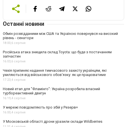
Останні новини
Обмін розвідданими між США та Україною повернувся на високий
рівень - сенатори
18:00,
6 серпня
Російська атака знищила склад Toyota: що буде з постачанням
запчастин
16:03,
6 серпня
Чехія припиняє надання тимчасового захисту українцям, які
ухиляються від військового обов'язку: як це працюватиме
17:23,
4 серпня
Новий етап для "Фламінго": Україна розробила власний
турбореактивний двигун
16:19,
4 серпня
У мережі повідомляють про збій у Резерв+
16:00,
4 серпня
У Московській області дрони уразили склади Wildberries
11:51,
4 серпня