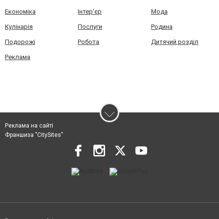
Економіка
Інтер'єр
Мода
Кулінарія
Послуги
Родина
Подорожі
Робота
Дитячий розділ
Реклама
Реклама на сайті
Франшиза "CitySites"