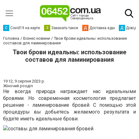
С
Сovid19 на карте
З
Заказать такси
Д
Доставка еды
Д
Довідк
Головна
Бізнес новини
Твои брови идеальны: использование
составов для ламинирования
Твои брови идеальны: использование
составов для ламинирования
19:12,
9 серпня 2023 р.
Жіночий розділ
Не всегда природа награждает нас идеальными
бровями. Но современная косметология предлагает
решение - ламинирование бровей. С помощью этой
процедуры вы добьетесь желаемого результата и
будете иметь идеальные брови.