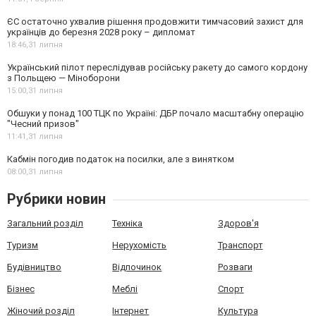
ЄС остаточно ухвалив рішення продовжити тимчасовий захист для
українців до березня 2028 року – дипломат
18:46,
31 липня
Український пілот переслідував російську ракету до самого кордону
з Польщею — Міноборони
15:00,
31 липня
Обшуки у понад 100 ТЦК по Україні: ДБР почало масштабну операцію
"Чесний призов"
11:41,
31 липня
Кабмін погодив податок на посилки, але з винятком
08:00,
31 липня
Рубрики новин
Загальний розділ
Техніка
Здоров'я
Туризм
Нерухомість
Транспорт
Будівництво
Відпочинок
Розваги
Бізнес
Меблі
Спорт
Жіночий розділ
Інтернет
Культура