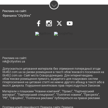
Реклама на сайті
Франшиза "CitySites"
Реклама на сайті:
rek@citysites.ua
Допускається цитування матеріалів без отримання попередньої згоди
06452.com.ua за умови розміщення в тексті обов'язкового посилання на
06452.com.ua - Сайт міста Сєвєродонецька. Для інтернет-видань
обов'язкове розміщення прямого, відкритого для пошукових систем
гіперпосилання на цитовані статті не нижче другого абзацу в тексті або в
якості джерела. Порушення виняткових прав переслідується Законом.
Матеріали з плашками "Новини компаній", "Промо", "Партнерський
матеріал", "Партнерський спецпроєкт", "Політичні новини", "Пресреліз",
"PR", "Офіційно", "Політична реклама" публікуються на правах реклами.
Політика конфіденційності
Правила сайту
Правила