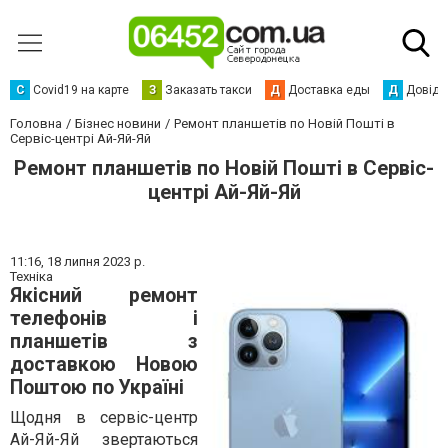
С
Сovid19 на карте
З
Заказать такси
Д
Доставка еды
Д
Довідк
Головна
Бізнес новини
Ремонт планшетів по Новій Пошті в
Сервіс-центрі Ай-Яй-Яй
Ремонт планшетів по Новій Пошті в Сервіс-
центрі Ай-Яй-Яй
11:16,
18 липня 2023 р.
Техніка
Якісний ремонт
телефонів і
планшетів з
доставкою Новою
Поштою по Україні
Щодня в сервіс-центр
Ай-Яй-Яй звертаються