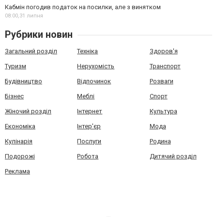
Кабмін погодив податок на посилки, але з винятком
08:00,
31 липня
Рубрики новин
Загальний розділ
Техніка
Здоров'я
Туризм
Нерухомість
Транспорт
Будівництво
Відпочинок
Розваги
Бізнес
Меблі
Спорт
Жіночий розділ
Інтернет
Культура
Економіка
Інтер'єр
Мода
Кулінарія
Послуги
Родина
Подорожі
Робота
Дитячий розділ
Реклама