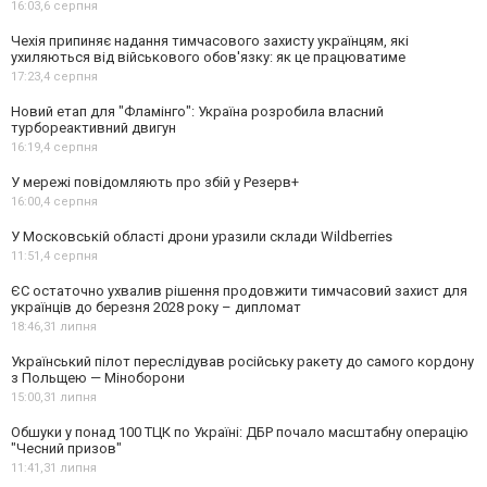
16:03,
6 серпня
Чехія припиняє надання тимчасового захисту українцям, які
ухиляються від військового обов'язку: як це працюватиме
17:23,
4 серпня
Новий етап для "Фламінго": Україна розробила власний
турбореактивний двигун
16:19,
4 серпня
У мережі повідомляють про збій у Резерв+
16:00,
4 серпня
У Московській області дрони уразили склади Wildberries
11:51,
4 серпня
ЄС остаточно ухвалив рішення продовжити тимчасовий захист для
українців до березня 2028 року – дипломат
18:46,
31 липня
Український пілот переслідував російську ракету до самого кордону
з Польщею — Міноборони
15:00,
31 липня
Обшуки у понад 100 ТЦК по Україні: ДБР почало масштабну операцію
"Чесний призов"
11:41,
31 липня