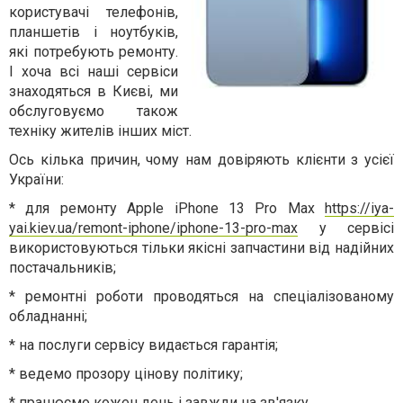
користувачі телефонів,
планшетів і ноутбуків,
які потребують ремонту.
І хоча всі наші сервіси
знаходяться в Києві, ми
обслуговуємо також
техніку жителів інших міст.
Ось кілька причин, чому нам довіряють клієнти з усієї
України:
* для ремонту Apple iPhone 13 Pro Max
https://iya-
yai.kiev.ua/remont-iphone/iphone-13-pro-max
у сервісі
використовуються тільки якісні запчастини від надійних
постачальників;
* ремонтні роботи проводяться на спеціалізованому
обладнанні;
* на послуги сервісу видається гарантія;
* ведемо прозору цінову політику;
* працюємо кожен день і завжди на зв'язку.