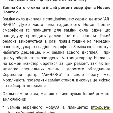
Заміна битого скла та інший ремонт смартфонів Новою
Поштою
Заміна скла дисплея є спеціалізацією сервіс-центру "Ай-
Яй-Яй". Дуже часто нам надсилають Нової Пошти
смартфони та планшети для заміни скла, адже цю
процедуру проводять далеко не всі сервіси. Такий
ремонт виконується в разі появи тріщин на передній
панелі від ударів і падінь смартфона. Заміна скла коштує
набагато дешевше, ніж заміна всього дисплея, і при
цьому зберігається заводська матриця екрану. На жаль,
не кожен майстер береться за цей ремонт, так як він
вимагає спеціальних знань і дорогого обладнання.
Сервісний центр "Ай-Яй-Яй" в свою чергу має
можливість проводити заміну стекол, виконує це якісно
і в найкоротші терміни.
Окрім заміни скла, ми також виконуємо Інший ремонт,
включаючи:
* Заміна екранного модуля в планшетах
https://iya-
yai.kiev.ua/remont-planshetov
;