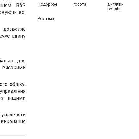
Подорожі
Робота
Дитячий
анням BAS
розділ
ховуючи всі
Реклама
 дозволяє
печує єдину
іально для
а високими
го обліку,
управління
 з іншими
 управляти
 виконання