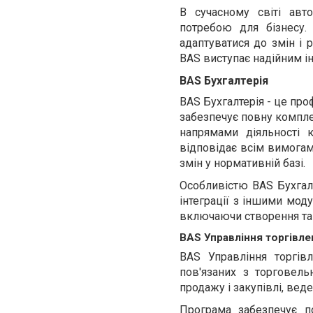
В сучасному світі авт
потребою для бізнесу
адаптуватися до змін і 
BAS виступає надійним і
BAS Бухгалтерія
BAS Бухгалтерія - це про
забезпечує повну компле
напрямами діяльності к
відповідає всім вимогам
змін у нормативній базі.
Особливістю BAS Бухгалт
інтеграції з іншими мод
включаючи створення та в
BAS Управління торгівл
BAS Управління торгів
пов'язаних з торговель
продажу і закупівлі, вед
Програма забезпечує п