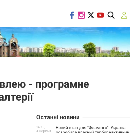
івлею - програмне
алтерії
Останні новини
16:19,
Новий етап для "Фламінго": Україна
4 серпня
розробила власний турбореактивний