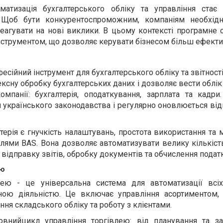
оматизація бухгалтерського обліку та управління ста
. Щоб бути конкурентоспроможним, компаніям необхід
реагувати на нові виклики. В цьому контексті програмне
нструментом, що дозволяє керувати бізнесом більш ефекти
фесійний інструмент для бухгалтерського обліку та звітност
ксну обробку бухгалтерських даних і дозволяє вести облік
омпанії: бухгалтерія, оподаткування, зарплата та кадри
 українського законодавства і регулярно оновлюється ві
ерія є гнучкість налаштувань, простота використання та
улями BAS. Вона дозволяє автоматизувати велику кількіст
ідправку звітів, обробку документів та обчислення податк
ею
лею - це універсальна система для автоматизації всіх
ною діяльністю. Це включає управління асортиментом, 
ення складського обліку та роботу з клієнтами.
овнийцикл управління торгівлею: від планування та за