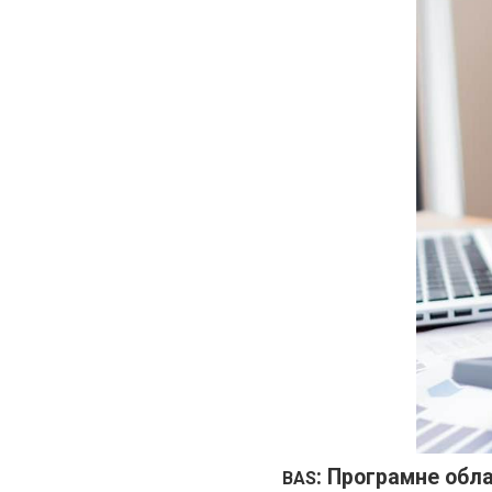
: Програмне обл
BAS