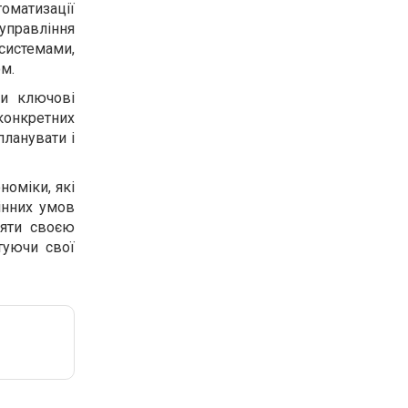
томатизації
 управління
 системами,
ом.
ри ключові
конкретних
планувати і
номіки, які
мінних умов
ляти своєю
туючи свої