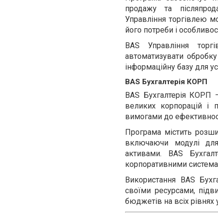
продажу та післяпрод
Управління торгівлею мо
його потреби і особливост
BAS Управління торг
автоматизувати обробку 
інформаційну базу для ус
BAS Бухгалтерія КОРП
BAS Бухгалтерія КОРП –
великих корпорацій і 
вимогами до ефективност
Програма містить розшир
включаючи модулі для 
активами. BAS Бухгал
корпоративними системами
Використання BAS Бухг
своїми ресурсами, підв
бюджетів на всіх рівнях 