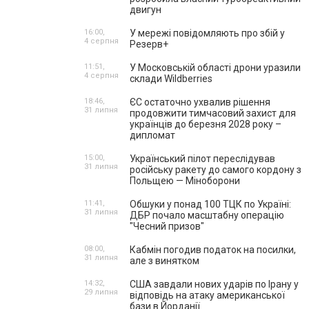
двигун
16:00,
У мережі повідомляють про збій у
4 серпня
Резерв+
11:51,
У Московській області дрони уразили
4 серпня
склади Wildberries
18:46,
ЄС остаточно ухвалив рішення
31 липня
продовжити тимчасовий захист для
українців до березня 2028 року –
дипломат
15:00,
Український пілот переслідував
31 липня
російську ракету до самого кордону з
Польщею — Міноборони
11:41,
Обшуки у понад 100 ТЦК по Україні:
31 липня
ДБР почало масштабну операцію
"Чесний призов"
08:00,
Кабмін погодив податок на посилки,
31 липня
але з винятком
14:32,
США завдали нових ударів по Ірану у
29 липня
відповідь на атаку американської
бази в Йорданії