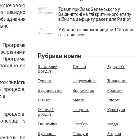
є ключовою
08:50,
Трамп приймає Зеленського у
но швидко
29 липня
Вашингтоні на тлі критичного етапу
 обладнання
війни та дефіциту ракет для Patriot
вно.
18:00,
У Франції пожежі знищили 115 тисяч
27 липня
гектарів лісу
і. Програма
 за різними
Рубрики новин
. Програма
дповідно до
Загальний
Техніка
Здоров'я
розділ
Туризм
Нерухомість
Транспорт
 можливість
ь процесів,
Будівництво
Відпочинок
Розваги
ів.
Бізнес
Меблі
Спорт
Жіночий
Інтернет
Культура
 процесів,
розділ
операції з
Економіка
Інтер'єр
Мода
Кулінарія
Послуги
Родина
купівлі до