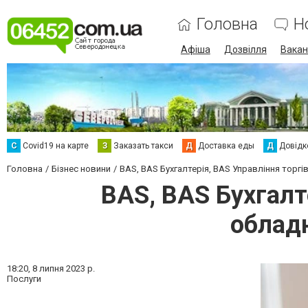
Головна
Н
Афіша
Дозвілля
Вакан
С
Сovid19 на карте
З
Заказать такси
Д
Доставка еды
Д
Довідк
Головна
Бізнес новини
BAS, BAS Бухгалтерія, BAS Управління торгі
BAS, BAS Бухгалт
обладн
18:20,
8 липня 2023 р.
Послуги