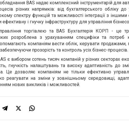
обладнання BAS надає комплексний інструментарій для ав
роцесів різних напрямків: від бухгалтерського обліку до
кому спектру функцій та можливості інтеграції з іншими
 ефективну і гнучку інфраструктуру для управління бізнес
Управління торгівлею та BAS Бухгалтерія КОРП - це т
 яких розроблена з урахуванням специфіки та потреб 
 допомагають компаніям вести облік, керувати продажами, 
абезпечуючи прозорість та контроль усіх бізнес-процесів.
S є вибором сотень тисяч компаній у різних секторах еко
сть, гнучкість налаштувань та високу адаптивність до з
тва. Це дозволяє компаніям не тільки ефективно управ
ко реагувати на зміни у зовнішньому середовищі, адап
анням нових викликів і можливостей.