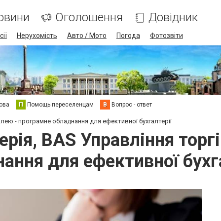
овини
Оголошення
Довідник
сії
Нерухомість
Авто / Мото
Погода
Фотозвіти
ова
П
Помощь переселенцам
В
Вопрос - ответ
влею - програмне обладнання для ефективної бухгалтерії
ерія, BAS Управління торг
ання для ефективної бухг