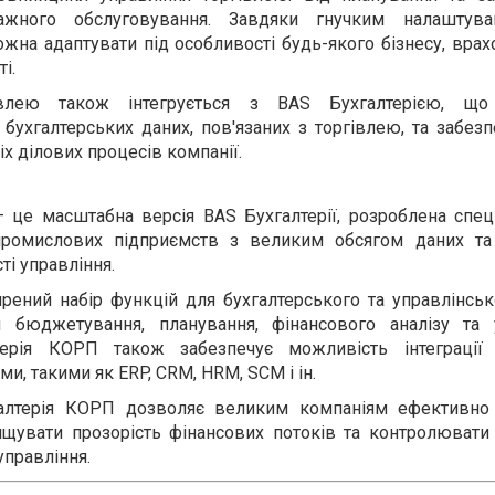
ажного обслуговування. Завдяки гнучким налаштув
жна адаптувати під особливості будь-якого бізнесу, вра
і.
івлею також інтегрується з BAS Бухгалтерією, що
бухгалтерських даних, пов'язаних з торгівлею, та забез
іх ділових процесів компанії.
 це масштабна версія BAS Бухгалтерії, розроблена спец
промислових підприємств з великим обсягом даних т
і управління.
ений набір функцій для бухгалтерського та управлінсько
бюджетування, планування, фінансового аналізу та 
терія КОРП також забезпечує можливість інтеграції
, такими як ERP, CRM, HRM, SCM і ін.
алтерія КОРП дозволяє великим компаніям ефективно
ищувати прозорість фінансових потоків та контролювати
управління.