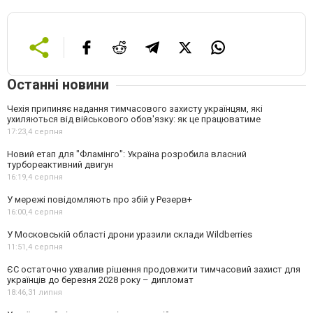
Останні новини
Чехія припиняє надання тимчасового захисту українцям, які
ухиляються від військового обов'язку: як це працюватиме
17:23,
4 серпня
Новий етап для "Фламінго": Україна розробила власний
турбореактивний двигун
16:19,
4 серпня
У мережі повідомляють про збій у Резерв+
16:00,
4 серпня
У Московській області дрони уразили склади Wildberries
11:51,
4 серпня
ЄС остаточно ухвалив рішення продовжити тимчасовий захист для
українців до березня 2028 року – дипломат
18:46,
31 липня