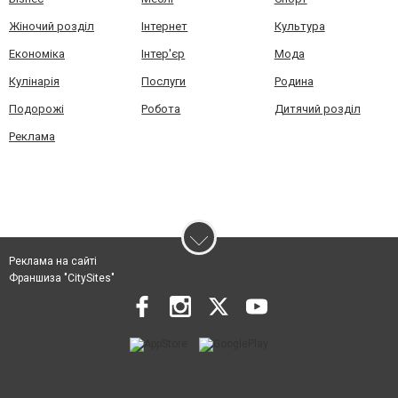
Жіночий розділ
Інтернет
Культура
Економіка
Інтер'єр
Мода
Кулінарія
Послуги
Родина
Подорожі
Робота
Дитячий розділ
Реклама
Реклама на сайті
Франшиза "CitySites"