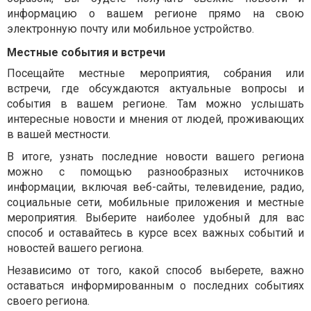
информацию о вашем регионе прямо на свою
электронную почту или мобильное устройство.
Местные события и встречи
Посещайте местные мероприятия, собрания или
встречи, где обсуждаются актуальные вопросы и
события в вашем регионе. Там можно услышать
интересные новости и мнения от людей, проживающих
в вашей местности.
В итоге, узнать последние новости вашего региона
можно с помощью разнообразных источников
информации, включая веб-сайты, телевидение, радио,
социальные сети, мобильные приложения и местные
мероприятия. Выберите наиболее удобный для вас
способ и оставайтесь в курсе всех важных событий и
новостей вашего региона.
Независимо от того, какой способ выберете, важно
оставаться информированным о последних событиях
своего региона.