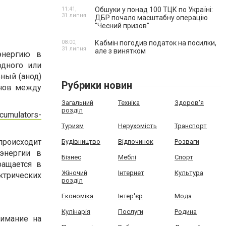
11:41,
Обшуки у понад 100 ТЦК по Україні:
31 липня
ДБР почало масштабну операцію
"Чесний призов"
08:00,
Кабмін погодив податок на посилки,
31 липня
але з винятком
энергию в
одного или
ный (анод)
Рубрики новин
онов между
Загальний
Техніка
Здоров'я
розділ
ccumulators-
Туризм
Нерухомість
Транспорт
 происходит
Будівництво
Відпочинок
Розваги
энергии в
Бізнес
Меблі
Спорт
ращается в
Жіночий
Інтернет
Культура
трических
розділ
Економіка
Інтер'єр
Мода
Кулінарія
Послуги
Родина
нимание на