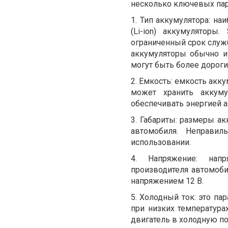
несколько ключевых па
1.
Тип аккумулятора: на
(Li-ion) аккумулятор
ограниченный срок служб
аккумуляторы обычно и
могут быть более дороги
2.
Емкость: емкость акку
может хранить аккум
обеспечивать энергией 
3.
Габариты: размеры а
автомобиля. Неправи
использовании.
4.
Напряжение: нап
производителя автомоб
напряжением 12 В.
5.
Холодный ток: это па
при низких температура
двигатель в холодную по