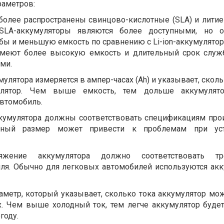
раметров:
иболее распространены свинцово-кислотные (SLA) и лити
ы. SLA-аккумуляторы являются более доступными, но 
ы и меньшую емкость по сравнению с Li-ion-аккумулятора
меют более высокую емкость и длительный срок служ
ми.
мулятора измеряется в ампер-часах (Ah) и указывает, скол
улятор. Чем выше емкость, тем дольше аккумулят
автомобиль.
ккумулятора должны соответствовать спецификациям про
льный размер может привести к проблемам при ус
ряжение аккумулятора должно соответствовать тр
иля. Обычно для легковых автомобилей используются ак
раметр, который указывает, сколько тока аккумулятор мо
х. Чем выше холодный ток, тем легче аккумулятор будет
году.