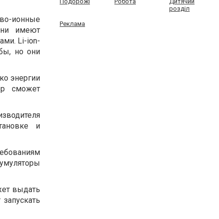
Подорожі
Робота
Дитячий
розділ
ево-ионные
Реклама
они имеют
ми. Li-ion-
бы, но они
ько энергии
ор сможет
изводителя
тановке и
ебованиям
кумуляторы
жет выдать
 запускать