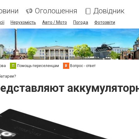
овини
Оголошення
Довідник
сії
Нерухомість
Авто / Мото
Погода
Фотозвіти
ова
П
Помощь переселенцам
В
Вопрос - ответ
батареи?
редставляют аккумулятор