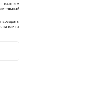
ся важным
длительный
 возврата.
ени или на