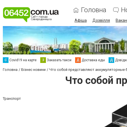
Головна
Н
Афіша
Дозвілля
Вакан
С
Сovid19 на карте
З
Заказать такси
Д
Доставка еды
Д
Довідк
Головна
Бізнес новини
Что собой представляют аккумуляторные 
Что собой п
Транспорт