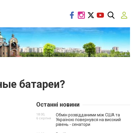
ные батареи?
Останні новини
18:00,
Обмін розвідданими між США та
6 серпня
Україною повернувся на високий
рівень - сенатори