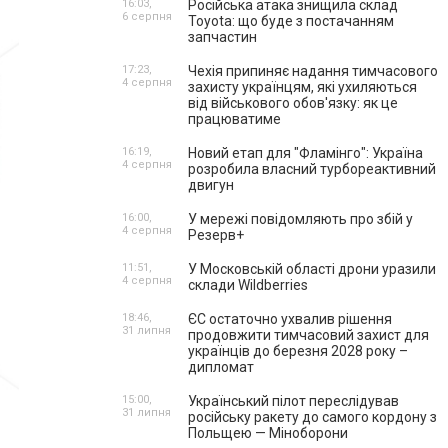
16:03,
Російська атака знищила склад
6 серпня
Toyota: що буде з постачанням
запчастин
17:23,
Чехія припиняє надання тимчасового
4 серпня
захисту українцям, які ухиляються
від військового обов'язку: як це
працюватиме
16:19,
Новий етап для "Фламінго": Україна
4 серпня
розробила власний турбореактивний
двигун
16:00,
У мережі повідомляють про збій у
4 серпня
Резерв+
11:51,
У Московській області дрони уразили
4 серпня
склади Wildberries
18:46,
ЄС остаточно ухвалив рішення
31 липня
продовжити тимчасовий захист для
українців до березня 2028 року –
дипломат
15:00,
Український пілот переслідував
31 липня
російську ракету до самого кордону з
Польщею — Міноборони