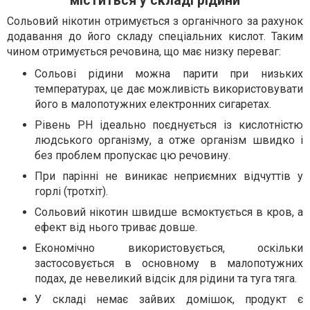
міститься у складі рідини
Сольовий нікотин отримується з органічного за рахунок
додавання до його складу спеціальних кислот. Таким
чином отримується речовина, що має низку переваг:
Сольові рідини можна парити при низьких
температурах, це дає можливість використовувати
його в малопотужних електронних сигаретах.
Рівень PH ідеально поєднується із кислотністю
людського організму, а отже організм швидко і
без проблем пропускає цю речовину.
При парінні не виникає неприємних відчуттів у
горлі (тротхіт).
Сольовий нікотин швидше всмоктується в кров, а
ефект від нього триває довше.
Економічно використовується, оскільки
застосовується в основному в малопотужних
подах, де невеликий відсік для рідини та туга тяга.
У складі немає зайвих домішок, продукт є