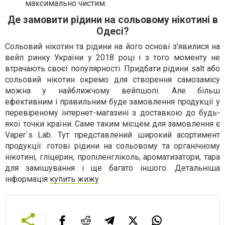
максимально чистим.
Де замовити рідини на сольовому нікотині в
Одесі?
Сольовий нікотин та рідини на його основі з'явилися на
вейп ринку України у 2018 році і з того моменту не
втрачають своєї популярності. Придбати рідини salt або
сольовий нікотин окремо для створення самозамісу
можна у найближчому вейпшопі. Але більш
ефективним і правильним буде замовлення продукції у
перевіреному інтернет-магазині з доставкою до будь-
якої точки країни. Саме таким місцем для замовлення є
Vaper`s Lab. Тут представлений широкий асортимент
продукції: готові рідини на сольовому та органічному
нікотині, гліцерин, пропіленгліколь, ароматизатори, тара
для замішування і ще багато іншого. Детальніша
інформація
купить жижу