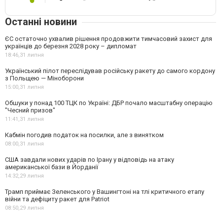
Останні новини
ЄС остаточно ухвалив рішення продовжити тимчасовий захист для
українців до березня 2028 року – дипломат
18:46,
31 липня
Український пілот переслідував російську ракету до самого кордону
з Польщею — Міноборони
15:00,
31 липня
Обшуки у понад 100 ТЦК по Україні: ДБР почало масштабну операцію
"Чесний призов"
11:41,
31 липня
Кабмін погодив податок на посилки, але з винятком
08:00,
31 липня
США завдали нових ударів по Ірану у відповідь на атаку
американської бази в Йорданії
14:32,
29 липня
Трамп приймає Зеленського у Вашингтоні на тлі критичного етапу
війни та дефіциту ракет для Patriot
08:50,
29 липня