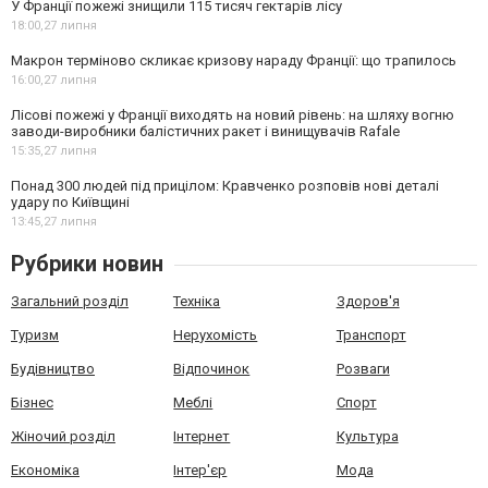
У Франції пожежі знищили 115 тисяч гектарів лісу
18:00,
27 липня
Макрон терміново скликає кризову нараду Франції: що трапилось
16:00,
27 липня
Лісові пожежі у Франції виходять на новий рівень: на шляху вогню
заводи-виробники балістичних ракет і винищувачів Rafale
15:35,
27 липня
Понад 300 людей під прицілом: Кравченко розповів нові деталі
удару по Київщині
13:45,
27 липня
Рубрики новин
Загальний розділ
Техніка
Здоров'я
Туризм
Нерухомість
Транспорт
Будівництво
Відпочинок
Розваги
Бізнес
Меблі
Спорт
Жіночий розділ
Інтернет
Культура
Економіка
Інтер'єр
Мода