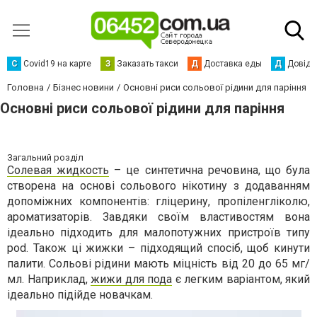
С
Сovid19 на карте
З
Заказать такси
Д
Доставка еды
Д
Довідк
Головна
Бізнес новини
Основні риси сольової рідини для паріння
Основні риси сольової рідини для паріння
Загальний розділ
Солевая жидкость
– це синтетична речовина, що була
створена на основі сольового нікотину з додаванням
допоміжних компонентів: гліцерину, пропіленгліколю,
ароматизаторів. Завдяки своїм властивостям вона
ідеально підходить для малопотужних пристроїв типу
pod. Також ці жижки – підходящий спосіб, щоб кинути
палити. Сольові рідини мають міцність від 20 до 65 мг/
мл. Наприклад,
жижи для пода
є легким варіантом, який
ідеально підійде новачкам.