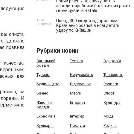
новий рівень: на шляху вогню
заводи-виробники балістичних ракет
следующие
і винищувачів Rafale
13:45,
Понад 300 людей під прицілом:
27 липня
Кравченко розповів нові деталі
удару по Київщині
иды спирта,
то должно
ая правила
Рубрики новин
Загальний
Техніка
Здоров'я
т качества.
розділ
оверенным,
Туризм
Нерухомість
Транспорт
пасных для
Будівництво
Відпочинок
Розваги
равило, на
Бізнес
Меблі
Спорт
упорены. И
Жіночий
Інтернет
Культура
герметично
розділ
Економіка
Інтер'єр
Мода
Кулінарія
Послуги
Родина