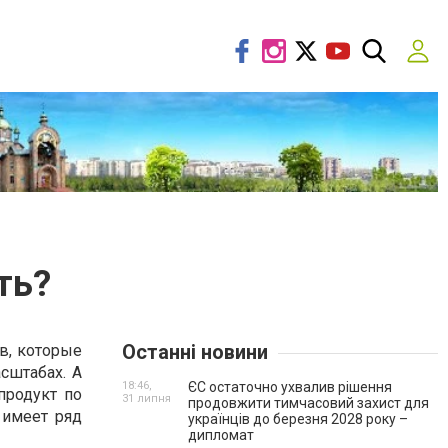
ть?
Останні новини
в, которые
сштабах. А
18:46,
ЄС остаточно ухвалив рішення
продукт по
31 липня
продовжити тимчасовий захист для
 имеет ряд
українців до березня 2028 року –
дипломат