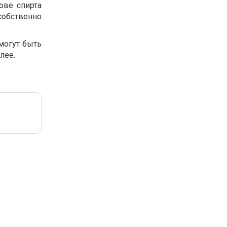
ове спирта
собственно
могут быть
лее.