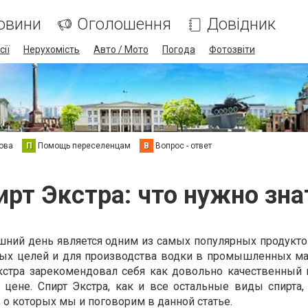
овини
Оголошення
Довідник
сії
Нерухомість
Авто / Мото
Погода
Фотозвіти
ова
П
Помощь переселенцам
В
Вопрос - ответ
ирт Экстра: что нужно зна
яшний день является одним из самых популярных продукто
ных целей и для производства водки в промышленных ма
Экстра зарекомендовал себя как довольно качественный 
 цене. Спирт Экстра, как и все остальные виды спирта,
 о которых мы и поговорим в данной статье.