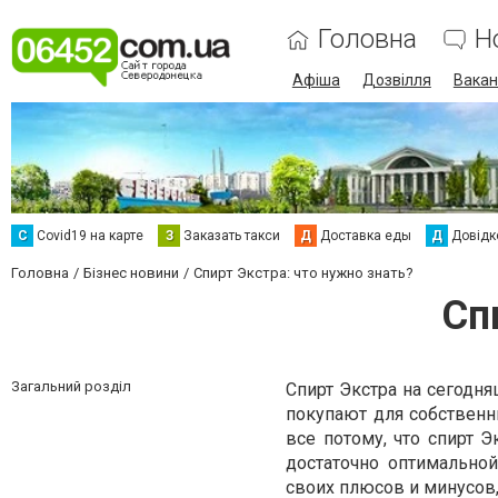
Головна
Н
Афіша
Дозвілля
Вакан
С
Сovid19 на карте
З
Заказать такси
Д
Доставка еды
Д
Довідк
Головна
Бізнес новини
Спирт Экстра: что нужно знать?
Сп
Загальний розділ
Спирт Экстра на сегодн
покупают для собствен
все потому, что спирт 
достаточно оптимальной
своих плюсов и минусов,