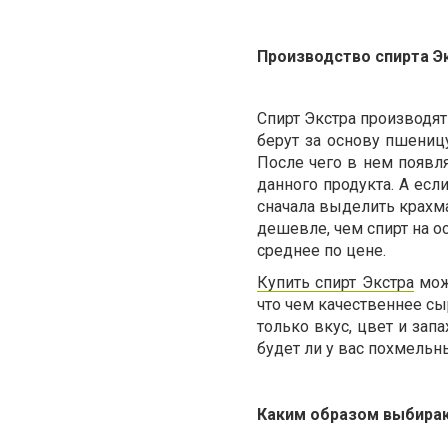
Производство спирта Э
Спирт Экстра производят
берут за основу пшеницу
После чего в нем появл
данного продукта. А есл
сначала выделить крахмал
дешевле, чем спирт на ос
среднее по цене.
Купить спирт Экстра
можн
что чем качественнее сы
только вкус, цвет и запа
будет ли у вас похмельн
Каким образом выбираю