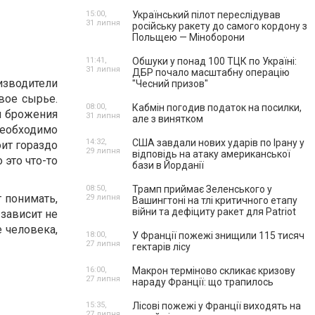
15:00,
Український пілот переслідував
31 липня
російську ракету до самого кордону з
Польщею — Міноборони
11:41,
Обшуки у понад 100 ТЦК по Україні:
31 липня
ДБР почало масштабну операцію
оизводители
"Чесний призов"
вое сырье.
08:00,
Кабмін погодив податок на посилки,
й брожения
31 липня
але з винятком
 необходимо
14:32,
США завдали нових ударів по Ірану у
оит гораздо
29 липня
відповідь на атаку американської
 это что-то
бази в Йорданії
08:50,
Трамп приймає Зеленського у
 понимать,
29 липня
Вашингтоні на тлі критичного етапу
війни та дефіциту ракет для Patriot
 зависит не
е человека,
18:00,
У Франції пожежі знищили 115 тисяч
27 липня
гектарів лісу
16:00,
Макрон терміново скликає кризову
27 липня
нараду Франції: що трапилось
15:35,
Лісові пожежі у Франції виходять на
27 липня