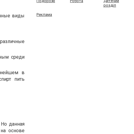
Подорожі
Робота
Дитячий
розділ
Реклама
ичные виды
различные
нным среди
ьнейшем в
спирт пить
 Но данная
 на основе