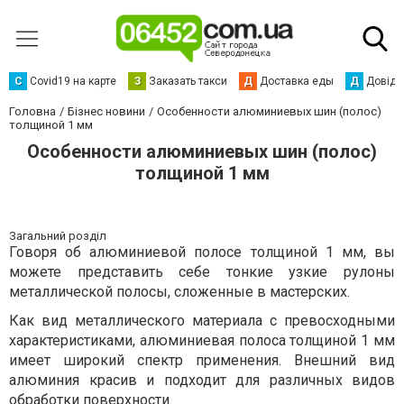
С
Сovid19 на карте
З
Заказать такси
Д
Доставка еды
Д
Довідк
Головна
Бізнес новини
Особенности алюминиевых шин (полос)
толщиной 1 мм
Особенности алюминиевых шин (полос)
толщиной 1 мм
Загальний розділ
Говоря об алюминиевой полосе толщиной 1 мм, вы
можете представить себе тонкие узкие рулоны
металлической полосы, сложенные в мастерских.
Как вид металлического материала с превосходными
характеристиками, алюминиевая полоса толщиной 1 мм
имеет широкий спектр применения. Внешний вид
алюминия красив и подходит для различных видов
обработки поверхности.