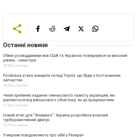
Останні новини
Обмін розвідданими між США та Україною повернувся на високий
рівень - сенатори
18:00,
6 серпня
Російська атака знищила склад Toyota: що буде з постачанням
запчастин
16:03,
6 серпня
Чехія припиняє надання тимчасового захисту українцям, які
ухиляються від військового обов'язку: як це працюватиме
17:23,
4 серпня
Новий етап для "Фламінго": Україна розробила власний
турбореактивний двигун
16:19,
4 серпня
У мережі повідомляють про збій у Резерв+