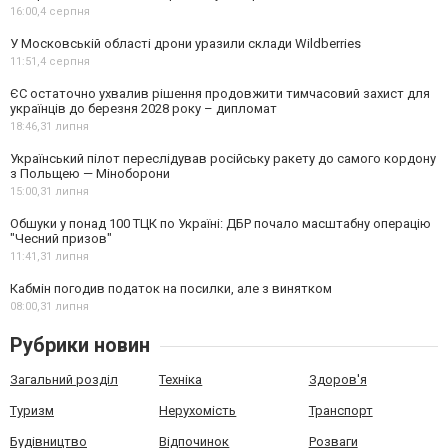
16:00,
4 серпня
У Московській області дрони уразили склади Wildberries
11:51,
4 серпня
ЄС остаточно ухвалив рішення продовжити тимчасовий захист для
українців до березня 2028 року – дипломат
18:46,
31 липня
Український пілот переслідував російську ракету до самого кордону
з Польщею — Міноборони
15:00,
31 липня
Обшуки у понад 100 ТЦК по Україні: ДБР почало масштабну операцію
"Чесний призов"
11:41,
31 липня
Кабмін погодив податок на посилки, але з винятком
08:00,
31 липня
Рубрики новин
Загальний розділ
Техніка
Здоров'я
Туризм
Нерухомість
Транспорт
Будівництво
Відпочинок
Розваги