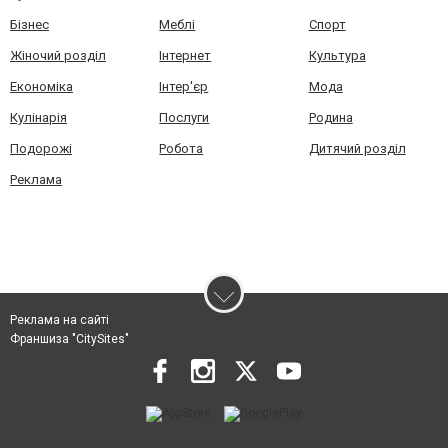
Бізнес
Меблі
Спорт
Жіночий розділ
Інтернет
Культура
Економіка
Інтер'єр
Мода
Кулінарія
Послуги
Родина
Подорожі
Робота
Дитячий розділ
Реклама
Реклама на сайті
Франшиза "CitySites"