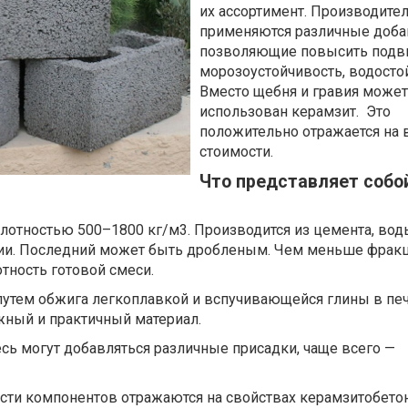
их ассортимент. Производите
применяются различные доба
позволяющие повысить подв
морозоустойчивость, водосто
Вместо щебня и гравия может
использован керамзит. Это
положительно отражается на 
стоимости.
Что представляет собо
лотностью 500–1800 кг/м3. Производится из цемента, воды
ии. Последний может быть дробленым. Чем меньше фрак
тность готовой смеси.
путем обжига легкоплавкой и вспучивающейся глины в печ
жный и практичный материал.
сь могут добавляться различные присадки, чаще всего —
сти компонентов отражаются на свойствах керамзитобетон