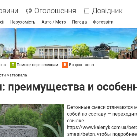
овини
Оголошення
Довідник
сії
Нерухомість
Авто / Мото
Погода
Фотозвіти
ова
П
Помощь переселенцам
В
Вопрос - ответ
сти материала
: преимущества и особен
Бетонные смеси отличаются 
собой по составу — переходит
ссылке
https://www.kalenyk.com.ua/bet
smesi/beton
, чтобы подробнее