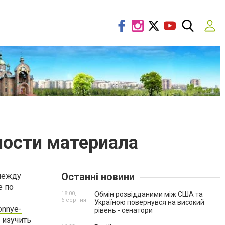
ности материала
Останні новини
между
е по
18:00,
Обмін розвідданими між США та
6 серпня
Україною повернувся на високий
onnye-
рівень - сенатори
 изучить