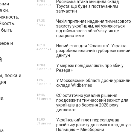
16:03,
Російська атака знищила склад
лями
6 серпня
Toyota: що буде з постачанням
вки,
запчастин
ижность,
17:23,
Чехія припиняє надання тимчасового
йкость.
4 серпня
захисту українцям, які ухиляються
 быть
від військового обов'язку: як це
працюватиме
весе и
16:19,
Новий етап для "Фламінго": Україна
4 серпня
розробила власний турбореактивний
двигун
й
16:00,
У мережі повідомляють про збій у
4 серпня
Резерв+
, песка и
11:51,
У Московській області дрони уразили
ция
4 серпня
склади Wildberries
18:46,
ЄС остаточно ухвалив рішення
и.
31 липня
продовжити тимчасовий захист для
українців до березня 2028 року –
дипломат
15:00,
Український пілот переслідував
31 липня
російську ракету до самого кордону з
Польщею — Міноборони
а.