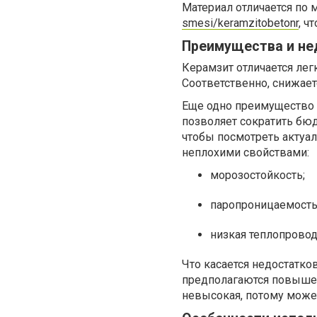
Материал отличается по 
smesi/keramzitobetonr
, ч
Преимущества и не
Керамзит отличается лег
Соответственно, снижает
Еще одно преимущество 
позволяет сократить бюд
чтобы посмотреть актуа
неплохими свойствами:
морозостойкость;
паропроницаемость
низкая теплопровод
Что касается недостатко
предполагаются повышен
невысокая, потому може