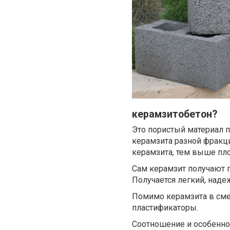
керамзитобетон?
Это пористый материал п
керамзита разной фракц
керамзита, тем выше пло
Сам керамзит получают 
Получается легкий, наде
Помимо керамзита в сме
пластификаторы.
Соотношение и особенно