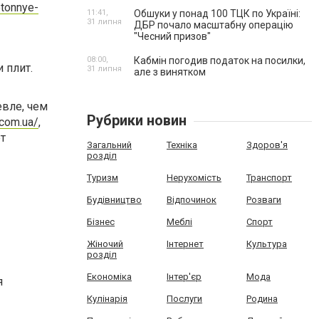
etonnye-
11:41,
Обшуки у понад 100 ТЦК по Україні:
31 липня
ДБР почало масштабну операцію
"Чесний призов"
08:00,
Кабмін погодив податок на посилки,
 плит.
31 липня
але з винятком
вле, чем
Рубрики новин
.com.ua/
,
т
Загальний
Техніка
Здоров'я
розділ
Туризм
Нерухомість
Транспорт
Будівництво
Відпочинок
Розваги
Бізнес
Меблі
Спорт
Жіночий
Інтернет
Культура
розділ
Економіка
Інтер'єр
Мода
я
Кулінарія
Послуги
Родина