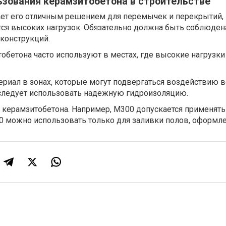
ьзования керамзитобетона в строительстве
ает его отличным решением для перемычек и перекрытий, 
тся высоких нагрузок. Обязательно должна быть соблюден
конструкций.
обетона часто используют в местах, где высокие нагрузки
риал в зонах, которые могут подвергаться воздействию в
 следует использовать надежную гидроизоляцию.
 керамзитобетона. Например, М300 допускается применять
0 можно использовать только для заливки полов, оформле