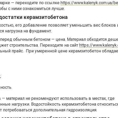
марке — переходите по ссылке
https://www.kalenyk.com.ua/b
тобы с ними ознакомиться лучше.
достатки керамзитобетона
костью, его добавление позволяет уменьшить вес блоков и
ся нагрузка на фундамент.
перед обычным бетоном — цена. Материал обходится деше
жет строительства. Переходите на сайт
https://www.kalenyk
льный прайс. При умеренной цене керамзитобетон обладае
;
ность.
в — материал не рекомендуют использовать в местах, где
ные нагрузки. Водостойкость керамзитобетона относитьс
т потребоваться дополнительная гидроизоляция.