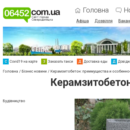
Головна
Н
Афіша
Дозвілля
Вакан
С
Сovid19 на карте
З
Заказать такси
Д
Доставка еды
Д
Довідк
Головна
Бізнес новини
Керамзитобетон: преимущества и особенно
Керамзитобетон
Будівництво