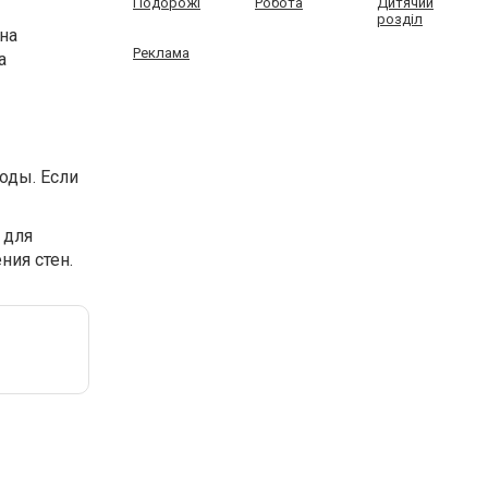
Подорожі
Робота
Дитячий
розділ
на
Реклама
а
оды. Если
 для
ния стен.