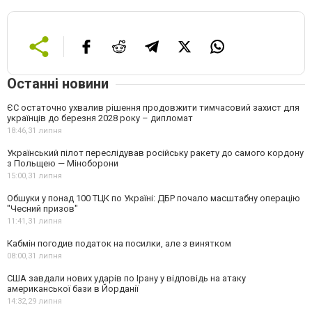
Останні новини
ЄС остаточно ухвалив рішення продовжити тимчасовий захист для
українців до березня 2028 року – дипломат
18:46,
31 липня
Український пілот переслідував російську ракету до самого кордону
з Польщею — Міноборони
15:00,
31 липня
Обшуки у понад 100 ТЦК по Україні: ДБР почало масштабну операцію
"Чесний призов"
11:41,
31 липня
Кабмін погодив податок на посилки, але з винятком
08:00,
31 липня
США завдали нових ударів по Ірану у відповідь на атаку
американської бази в Йорданії
14:32,
29 липня