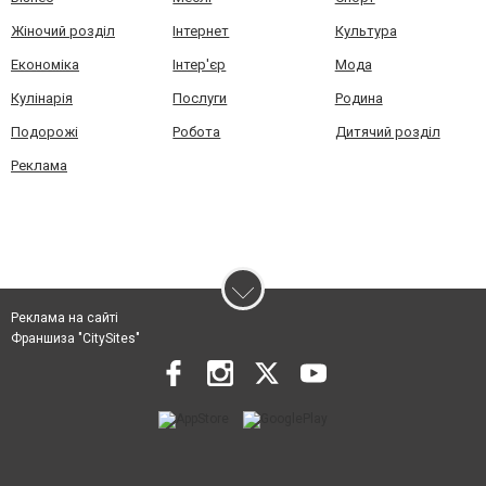
Жіночий розділ
Інтернет
Культура
Економіка
Інтер'єр
Мода
Кулінарія
Послуги
Родина
Подорожі
Робота
Дитячий розділ
Реклама
Реклама на сайті
Франшиза "CitySites"