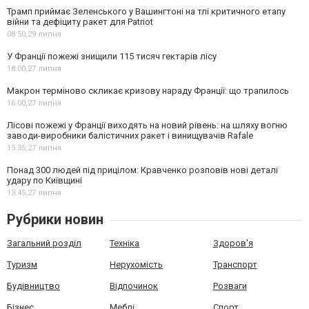
Трамп приймає Зеленського у Вашингтоні на тлі критичного етапу
війни та дефіциту ракет для Patriot
08:50,
29 липня
У Франції пожежі знищили 115 тисяч гектарів лісу
18:00,
27 липня
Макрон терміново скликає кризову нараду Франції: що трапилось
16:00,
27 липня
Лісові пожежі у Франції виходять на новий рівень: на шляху вогню
заводи-виробники балістичних ракет і винищувачів Rafale
15:35,
27 липня
Понад 300 людей під прицілом: Кравченко розповів нові деталі
удару по Київщині
13:45,
27 липня
Рубрики новин
Загальний розділ
Техніка
Здоров'я
Туризм
Нерухомість
Транспорт
Будівництво
Відпочинок
Розваги
Бізнес
Меблі
Спорт