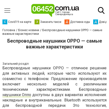
С
Сovid19 на карте
З
Заказать такси
Д
Доставка еды
Д
Довідк
Головна
Бізнес новини
Беспроводные наушники OPPO — самые
важные характеристики
Беспроводные наушники OPPO — самые
важные характеристики
Загальний розділ
Беспроводные наушники OPPO — отличное решение
для активных людей, которые часто используют их
совместно с телефоном. Предложение производителя
включает несколько моделей с различными
техническими характеристиками. Беспроводные
наушники Oппо
доступны в двух вариантах исполнения:
накладные и внутриканальные. Bluetooth используется
для беспроводной передачи. Это технология,