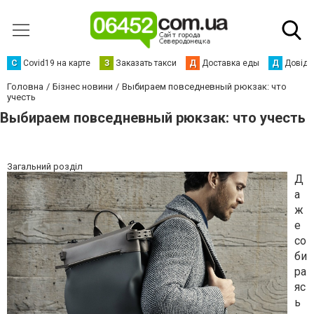
С
Сovid19 на карте
З
Заказать такси
Д
Доставка еды
Д
Довідк
Головна
Бізнес новини
Выбираем повседневный рюкзак: что
учесть
Выбираем повседневный рюкзак: что учесть
Загальний розділ
Д
а
ж
е
со
би
ра
яс
ь