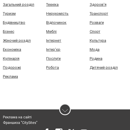
Загальний розділ
Техніка
Здоров'я
Туризм
Нерухомість
Транспорт
Будівництво
Відпочинок
Розваги
Бізнес
Меблі
Спорт
Жіночий розділ
Інтернет
Культура
Економіка
Інтер'єр
Мода
Кулінарія
Послуги
Родина
Подорожі
Робота
Дитячий розділ
Реклама
Реклама на сайті
Франшиза "CitySites"