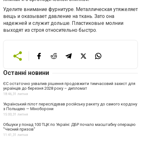
Уделите внимание фурнитуре. Металлическая утяжеляет
вещь и оказывает давление на ткань. Зато она
надежней и служит дольше. Пластиковые молнии
выходят из строя относительно быстро.
Останні новини
ЄС остаточно ухвалив рішення продовжити тимчасовий захист для
українців до березня 2028 року – дипломат
18:46,
31 липня
Український пілот переслідував російську ракету до самого кордону
з Польщею — Міноборони
15:00,
31 липня
Обшуки у понад 100 ТЦК по Україні: ДБР почало масштабну операцію
"Чесний призов"
11:41,
31 липня