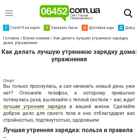
С
Сovid19 на карте
З
Заказать такси
Д
Доставка еды
Д
Довідк
Головна
Бізнес новини
Как делать лучшую утреннюю зарядку
дома: упражнения
Как делать лучшую утреннюю зарядку дома:
упражнения
Спорт
Вы только проснулись, а сил начинать новый день уже
нет? Отложите телефон, к которому привычно
потянулась рука, вылезайте с теплой постели – вас ждет
лучшая утренняя зарядка
в вашей жизни. Сделайте
доброе дело для своего тела и оно отблагодарит вас
стройностью, подтянутостью, здоровьем.
Лучшая утренняя зарядка: польза и правила