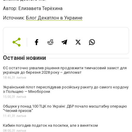
Автор: Елизавета Терёхина
Источник:
Блог Декатлон в Украине
Останні новини
ЄС остаточно ухвалив рішення продовжити тимчасовий захист для
українців до березня 2028 року – дипломат
18:46,
31 липня
Український пілот переслідував російську ракету до самого кордону
з Польщею — Міноборони
15:00,
31 липня
Обшуки у понад 100 ТЦК по Україні: ДБР почало масштабну операцію
"Чесний призов"
11:41,
31 липня
Кабмін погодив податок на посилки, але з винятком
08:00,
31 липня