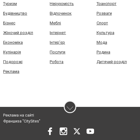
Туризм
Нерухомість
Транспорт
Будівництво
Відпочинок
Розваги
Бізнес
Меблі
Спорт
Жіночий розділ
Інтернет
Культура
Економіка
Інтер'єр
Мода
Кулінарія
Послуги
Родина
Подорожі
Робота
Дитячий розділ
Реклама
Реклама на сайті
Франшиза "CitySites"