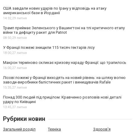
США завдали нових ударів по Ірану у відповідь на атаку
американської бази в Йорданії
14:32,
29 липня
Трамп приймає Зеленського у Вашингтоні на тлі критичного етапу
війни та дефіциту ракет для Patriot
08:50,
29 липня
У Франції пожежі знищили 115 тисяч гектарів лісу
18:00,
27 липня
Макрон терміново скликає кризову нараду Франції: що трапилось
16:00,
27 липня
Лісові пожежі у Франції виходять на новий рівень: на шляху вогню
заводи-виробники балістичних ракет і винищувачів Rafale
15:35,
27 липня
Понад 300 людей під прицілом: Кравченко розповів нові деталі
удару по Київщині
13:45,
27 липня
Рубрики новин
Загальний розділ
Техніка
Здоров'я