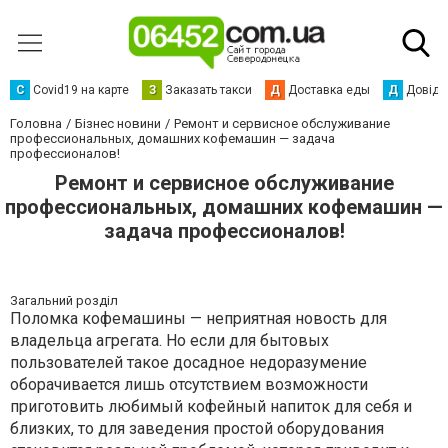
С
Сovid19 на карте
З
Заказать такси
Д
Доставка еды
Д
Довідк
Головна
Бізнес новини
Ремонт и сервисное обслуживание
профессиональных, домашних кофемашин — задача
профессионалов!
Ремонт и сервисное обслуживание
профессиональных, домашних кофемашин —
задача профессионалов!
Загальний розділ
Поломка кофемашины — неприятная новость для
владельца агрегата. Но если для бытовых
пользователей такое досадное недоразумение
оборачивается лишь отсутствием возможности
приготовить любимый кофейный напиток для себя и
близких, то для заведения простой оборудования