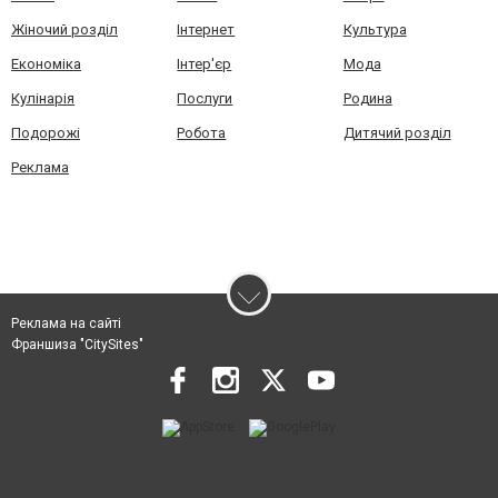
Жіночий розділ
Інтернет
Культура
Економіка
Інтер'єр
Мода
Кулінарія
Послуги
Родина
Подорожі
Робота
Дитячий розділ
Реклама
Реклама на сайті
Франшиза "CitySites"