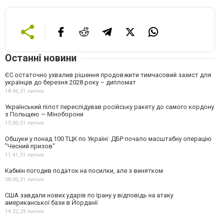
Останні новини
ЄС остаточно ухвалив рішення продовжити тимчасовий захист для
українців до березня 2028 року – дипломат
18:46,
31 липня
Український пілот переслідував російську ракету до самого кордону
з Польщею — Міноборони
15:00,
31 липня
Обшуки у понад 100 ТЦК по Україні: ДБР почало масштабну операцію
"Чесний призов"
11:41,
31 липня
Кабмін погодив податок на посилки, але з винятком
08:00,
31 липня
США завдали нових ударів по Ірану у відповідь на атаку
американської бази в Йорданії
14:32,
29 липня