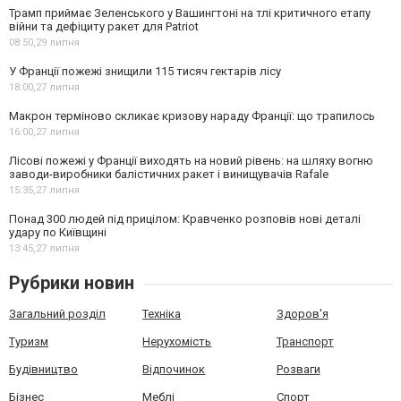
Трамп приймає Зеленського у Вашингтоні на тлі критичного етапу
війни та дефіциту ракет для Patriot
08:50,
29 липня
У Франції пожежі знищили 115 тисяч гектарів лісу
18:00,
27 липня
Макрон терміново скликає кризову нараду Франції: що трапилось
16:00,
27 липня
Лісові пожежі у Франції виходять на новий рівень: на шляху вогню
заводи-виробники балістичних ракет і винищувачів Rafale
15:35,
27 липня
Понад 300 людей під прицілом: Кравченко розповів нові деталі
удару по Київщині
13:45,
27 липня
Рубрики новин
Загальний розділ
Техніка
Здоров'я
Туризм
Нерухомість
Транспорт
Будівництво
Відпочинок
Розваги
Бізнес
Меблі
Спорт