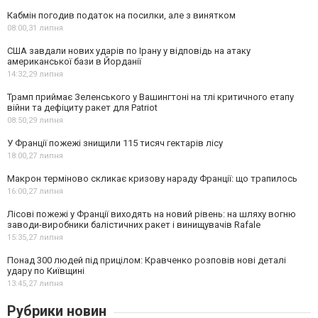
Кабмін погодив податок на посилки, але з винятком
08:00,
31 липня
США завдали нових ударів по Ірану у відповідь на атаку
американської бази в Йорданії
14:32,
29 липня
Трамп приймає Зеленського у Вашингтоні на тлі критичного етапу
війни та дефіциту ракет для Patriot
08:50,
29 липня
У Франції пожежі знищили 115 тисяч гектарів лісу
18:00,
27 липня
Макрон терміново скликає кризову нараду Франції: що трапилось
16:00,
27 липня
Лісові пожежі у Франції виходять на новий рівень: на шляху вогню
заводи-виробники балістичних ракет і винищувачів Rafale
15:35,
27 липня
Понад 300 людей під прицілом: Кравченко розповів нові деталі
удару по Київщині
13:45,
27 липня
Рубрики новин