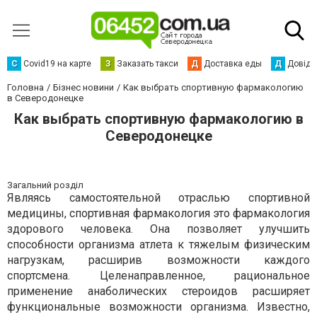
С
Сovid19 на карте
З
Заказать такси
Д
Доставка еды
Д
Довідк
Головна
Бізнес новини
Как выбрать спортивную фармакологию
в Северодонецке
Как выбрать спортивную фармакологию в
Северодонецке
Загальний розділ
Являясь самостоятельной отраслью спортивной
медицины, спортивная фармакология это фармакология
здорового человека. Она позволяет улучшить
способности организма атлета к тяжелым физическим
нагрузкам, расширив возможности каждого
спортсмена. Целенаправленное, рациональное
применение анаболических стероидов расширяет
функциональные возможности организма. Известно,