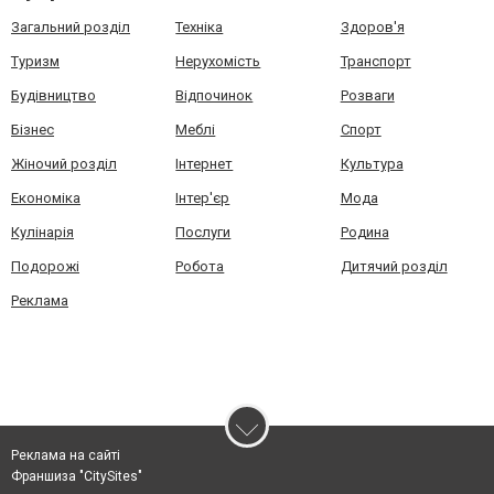
Загальний розділ
Техніка
Здоров'я
Туризм
Нерухомість
Транспорт
Будівництво
Відпочинок
Розваги
Бізнес
Меблі
Спорт
Жіночий розділ
Інтернет
Культура
Економіка
Інтер'єр
Мода
Кулінарія
Послуги
Родина
Подорожі
Робота
Дитячий розділ
Реклама
Реклама на сайті
Франшиза "CitySites"