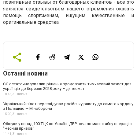
позитивные отзывы от благодарных клиентов - все это
является свидетельством нашего стремления оказать
помощь спортсменам, ищущим качественные и
оригинальные средства.
Останні новини
ЄС остаточно ухвалив рішення продовжити тимчасовий захист для
українців до березня 2028 року – дипломат
18:46,
31 липня
Український пілот переслідував російську ракету до самого кордону
з Польщею — Міноборони
15:00,
31 липня
Обшуки у понад 100 ТЦК по Україні: ДБР почало масштабну операцію
"Чесний призов"
11:41,
31 липня