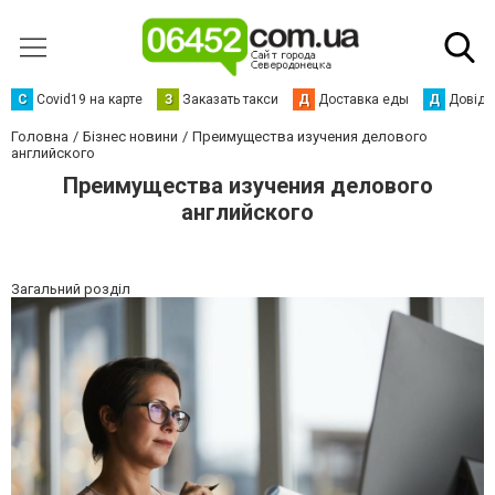
С
Сovid19 на карте
З
Заказать такси
Д
Доставка еды
Д
Довідк
Головна
Бізнес новини
Преимущества изучения делового
английского
Преимущества изучения делового
английского
Загальний розділ