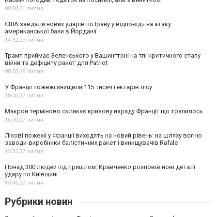
08:00,
31 липня
США завдали нових ударів по Ірану у відповідь на атаку
американської бази в Йорданії
14:32,
29 липня
Трамп приймає Зеленського у Вашингтоні на тлі критичного етапу
війни та дефіциту ракет для Patriot
08:50,
29 липня
У Франції пожежі знищили 115 тисяч гектарів лісу
18:00,
27 липня
Макрон терміново скликає кризову нараду Франції: що трапилось
16:00,
27 липня
Лісові пожежі у Франції виходять на новий рівень: на шляху вогню
заводи-виробники балістичних ракет і винищувачів Rafale
15:35,
27 липня
Понад 300 людей під прицілом: Кравченко розповів нові деталі
удару по Київщині
13:45,
27 липня
Рубрики новин