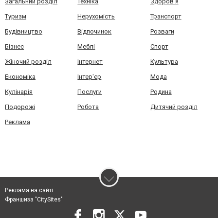
Загальний розділ
Техніка
Здоров'я
Туризм
Нерухомість
Транспорт
Будівництво
Відпочинок
Розваги
Бізнес
Меблі
Спорт
Жіночий розділ
Інтернет
Культура
Економіка
Інтер'єр
Мода
Кулінарія
Послуги
Родина
Подорожі
Робота
Дитячий розділ
Реклама
Реклама на сайті
Франшиза "CitySites"