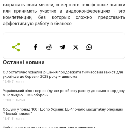
выражать свои мысли, совершать телефонные звонки
или принимать участие в видеоконференциях - это
компетенции, без которых сложно представить
эффективную работу в бизнесе.
Останні новини
ЄС остаточно ухвалив рішення продовжити тимчасовий захист для
українців до березня 2028 року – дипломат
18:46,
31 липня
Український пілот переслідував російську ракету до самого кордону
з Польщею — Міноборони
15:00,
31 липня
Обшуки у понад 100 ТЦК по Україні: ДБР почало масштабну операцію
"Чесний призов"
11:41,
31 липня
Кабмін погодив податок на посилки, але з винятком