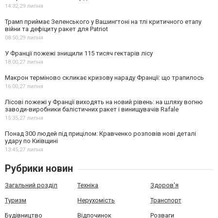
14:32,
29 липня
Трамп приймає Зеленського у Вашингтоні на тлі критичного етапу
війни та дефіциту ракет для Patriot
08:50,
29 липня
У Франції пожежі знищили 115 тисяч гектарів лісу
18:00,
27 липня
Макрон терміново скликає кризову нараду Франції: що трапилось
16:00,
27 липня
Лісові пожежі у Франції виходять на новий рівень: на шляху вогню
заводи-виробники балістичних ракет і винищувачів Rafale
15:35,
27 липня
Понад 300 людей під прицілом: Кравченко розповів нові деталі
удару по Київщині
13:45,
27 липня
Рубрики новин
Загальний розділ
Техніка
Здоров'я
Туризм
Нерухомість
Транспорт
Будівництво
Відпочинок
Розваги