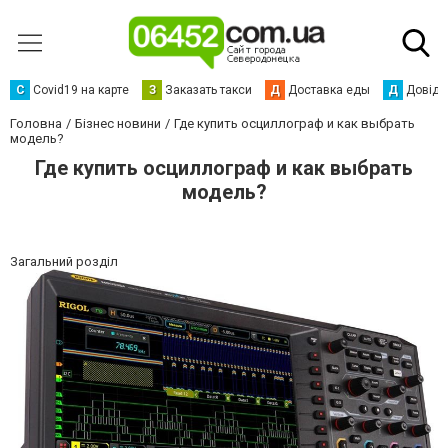
С
Сovid19 на карте
З
Заказать такси
Д
Доставка еды
Д
Довідк
Головна
Бізнес новини
Где купить осциллограф и как выбрать
модель?
Где купить осциллограф и как выбрать
модель?
Загальний розділ