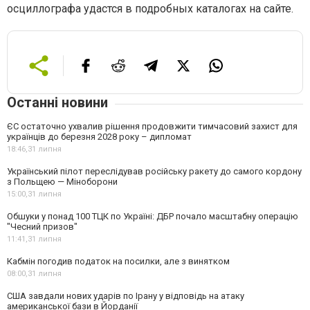
осциллографа удастся в подробных каталогах на сайте.
Останні новини
ЄС остаточно ухвалив рішення продовжити тимчасовий захист для
українців до березня 2028 року – дипломат
18:46,
31 липня
Український пілот переслідував російську ракету до самого кордону
з Польщею — Міноборони
15:00,
31 липня
Обшуки у понад 100 ТЦК по Україні: ДБР почало масштабну операцію
"Чесний призов"
11:41,
31 липня
Кабмін погодив податок на посилки, але з винятком
08:00,
31 липня
США завдали нових ударів по Ірану у відповідь на атаку
американської бази в Йорданії