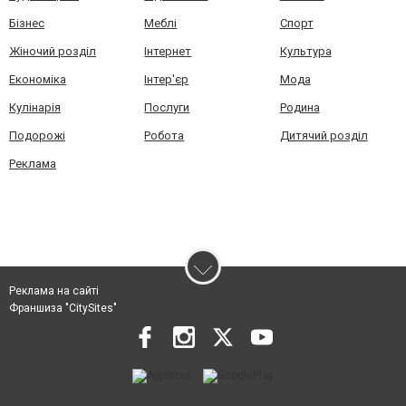
Бізнес
Меблі
Спорт
Жіночий розділ
Інтернет
Культура
Економіка
Інтер'єр
Мода
Кулінарія
Послуги
Родина
Подорожі
Робота
Дитячий розділ
Реклама
Реклама на сайті
Франшиза "CitySites"